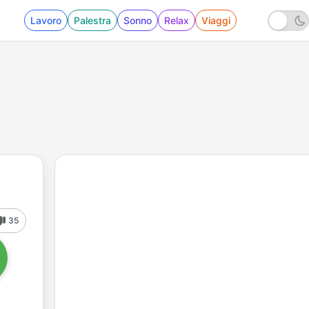
Lavoro
Palestra
Sonno
Relax
Viaggi
35