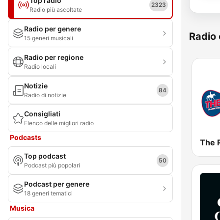
Top radio
2323
Radio più ascoltate
Radio per genere
Radio 
15 generi musicali
Radio per regione
Radio locali
Notizie
84
Radio di notizie
Consigliati
Elenco delle migliori radio
Podcasts
Top podcast
50
Podcast più popolari
Podcast per genere
18 generi tematici
Musica