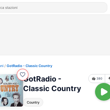
oni
GotRadio - Classic Country
GotRadio -
380
Classic Country
Country