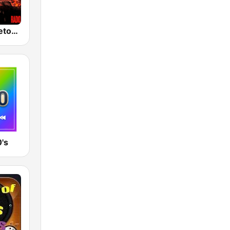
100% Reggaeton Radio
's