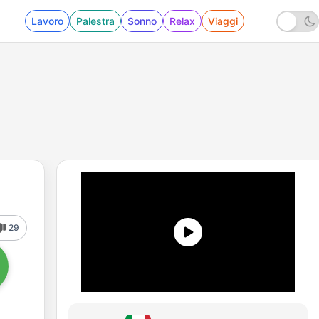
Lavoro
Palestra
Sonno
Relax
Viaggi
29