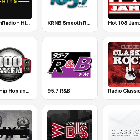
UrbanRadio - Hip Hop Hits
KRNB Smooth R&B 105.7 FM (US Only)
Hot 108 Jam
.100 Hip Hop and RNB.FM
95.7 R&B