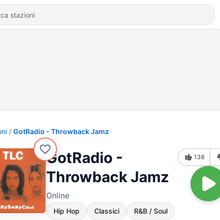
oni
GotRadio - Throwback Jamz
GotRadio -
138
Throwback Jamz
Online
Hip Hop
Classici
R&B / Soul