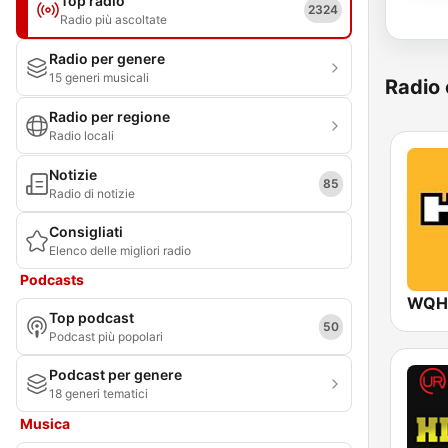
Top radio
2324
Radio più ascoltate
Radio per genere
15 generi musicali
Radio 
Radio per regione
Radio locali
Notizie
85
Radio di notizie
Consigliati
Elenco delle migliori radio
Podcasts
WQHT
Top podcast
50
Podcast più popolari
Podcast per genere
18 generi tematici
Musica