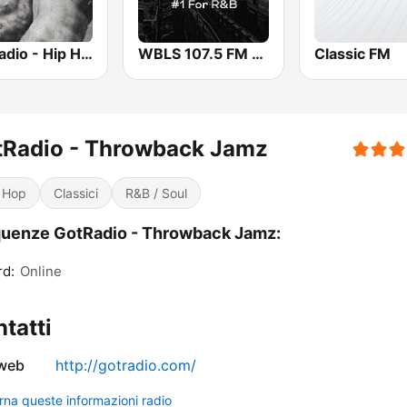
GotRadio - Hip Hop Stop
WBLS 107.5 FM (US Only)
Classic FM
tRadio - Throwback Jamz
 Hop
Classici
R&B / Soul
uenze GotRadio - Throwback Jamz:
rd:
Online
tatti
 web
http://gotradio.com/
rna queste informazioni radio