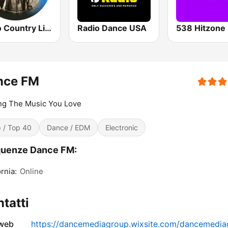
Radio Country Live
Radio Dance USA
538 Hitzone
nce FM
ng The Music You Love
 / Top 40
Dance / EDM
Electronic
quenze Dance FM:
ornia:
Online
tatti
 web
https://dancemediagroup.wixsite.com/dancemedia