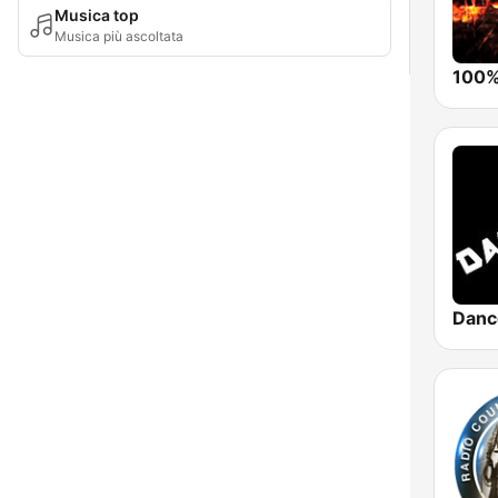
Musica top
Musica più ascoltata
Danc