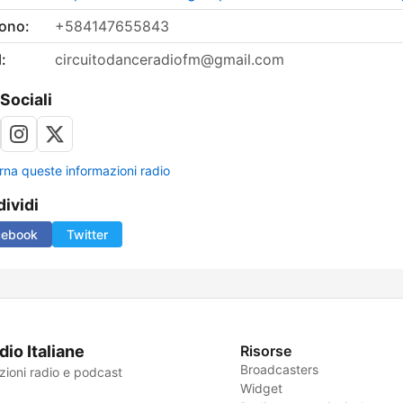
fono:
+584147655843
:
circuitodanceradiofm@gmail.com
 Sociali
rna queste informazioni radio
ividi
cebook
Twitter
dio Italiane
Risorse
Broadcasters
zioni radio e podcast
Widget