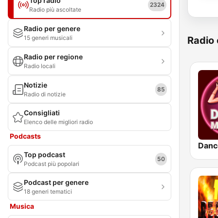
Top radio
2324
Radio più ascoltate
Radio per genere
15 generi musicali
Radio 
Radio per regione
Radio locali
Notizie
85
Radio di notizie
Consigliati
Elenco delle migliori radio
Podcasts
Danc
Top podcast
50
Podcast più popolari
Podcast per genere
18 generi tematici
Musica