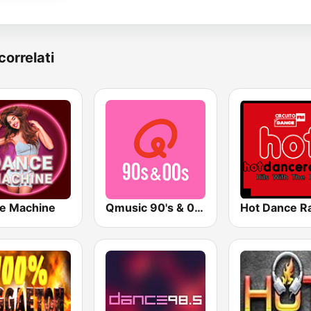
correlati
e Machine
Qmusic 90's & 00's
Hot Dance R