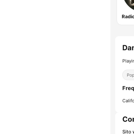
Da
Playi
Pop
Fre
Calif
Con
Sito