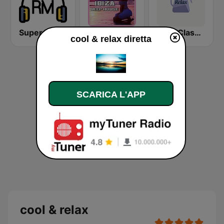
Super Relax FM
100 BEST Ibiza Deep House
Your Classical Relax
cool & relax diretta
SCARICA L'APP
cool & relax