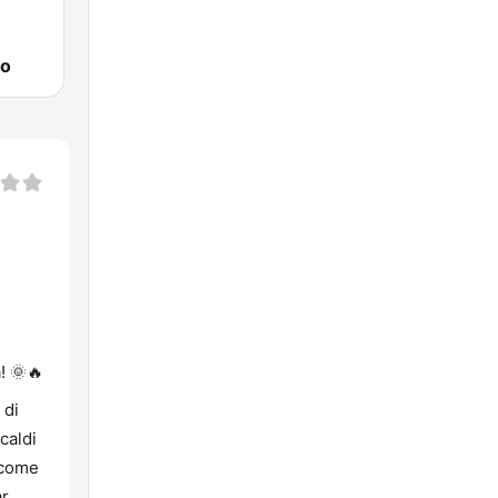
so
! 🌞🔥
 di
caldi
e come
ar