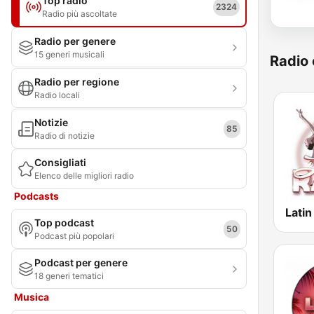
Top radio
2324
Radio più ascoltate
Radio per genere
15 generi musicali
Radio 
Radio per regione
Radio locali
Notizie
85
Radio di notizie
Consigliati
Elenco delle migliori radio
Podcasts
Latin
Top podcast
50
Podcast più popolari
Podcast per genere
18 generi tematici
Musica