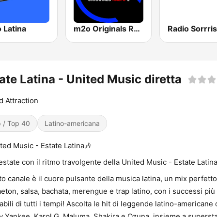
 Latina
m2o Originals Radio 2
Radio Sorrri
ate Latina - United Music diretta
 Attraction
 / Top 40
Latino-americana
ted Music - Estate Latina🎶
l’estate con il ritmo travolgente della United Music - Estate Latina
o canale è il cuore pulsante della musica latina, un mix perfetto
eton, salsa, bachata, merengue e trap latino, con i successi più 
labili di tutti i tempi! Ascolta le hit di leggende latino-american
 Yankee, Karol G, Maluma, Shakira e Ozuna, insieme a superst