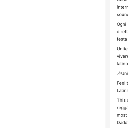
inter
sound
Ogni 
diret
festa 
Unite
viver
latin
🎶Uni
Feel 
Latin
This 
regga
most 
Daddy