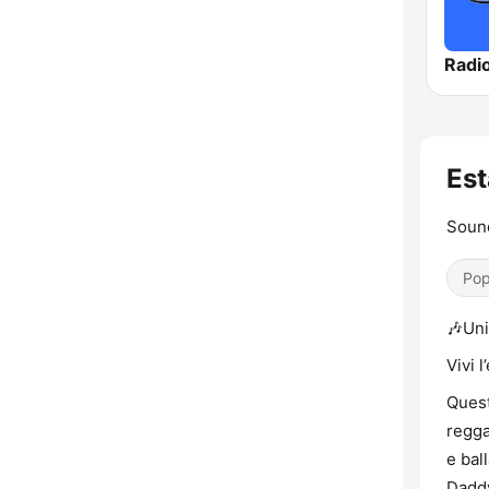
Radio
Est
Sound
Pop
🎶Uni
Vivi 
Quest
regga
e bal
Daddy