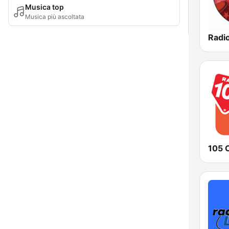
Musica top
Musica più ascoltata
105 C