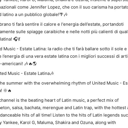
nazionali come Jennifer Lopez, che con il suo carisma ha portato
 latino a un pubblico globale!🌴🎶
brano ti farà sentire il calore e l'energia dell’estate, portandoti
tamente sulle spiagge caraibiche e nelle notti più calienti di qual
latina! 🎧💃
d Music - Estate Latina: la radio che ti farà ballare sotto il sole e
e l’energia di una vera estate latina con i migliori successi di arti
o-americani! 🎶🔥🌎
ted Music - Estate Latina🎶
the summer with the overwhelming rhythm of United Music - Es
a! 🌞🔥
channel is the beating heart of Latin music, a perfect mix of
eton, salsa, bachata, merengue and Latin trap, with the hottest
danceable hits of all time! Listen to the hits of Latin legends su
 Yankee, Karol G, Maluma, Shakira and Ozuna, along with