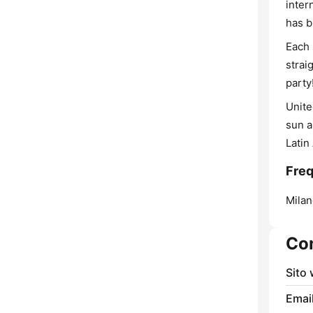
inter
has b
Each 
strai
party!
Unite
sun a
Latin
Freq
Milan
Con
Sito
Email