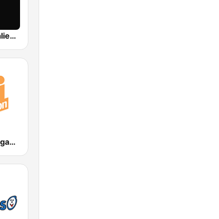
RTL 102.5 Caliente
ENERGY Reggaeton