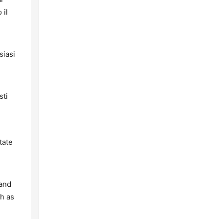
 il
siasi
sti
tate
 and
ch as