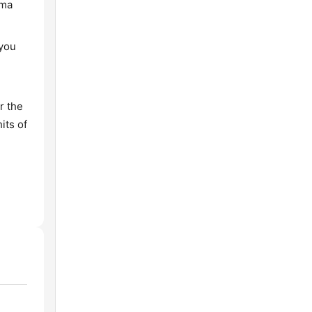
sma
 you
r the
its of