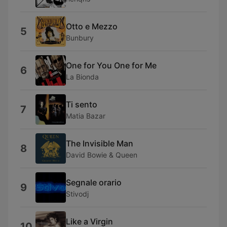
Otto e Mezzo
5
Bunbury
One for You One for Me
6
La Bionda
Ti sento
7
Matia Bazar
The Invisible Man
8
David Bowie & Queen
Segnale orario
9
Stivodj
Like a Virgin
10