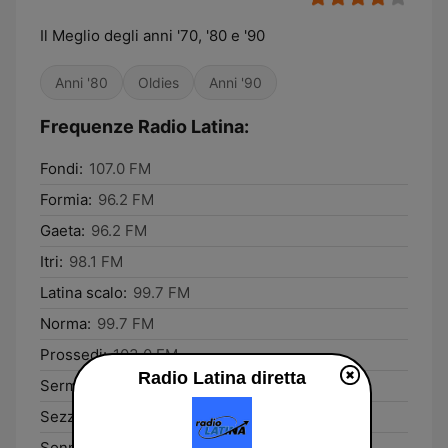
Il Meglio degli anni '70, '80 e '90
Anni '80
Oldies
Anni '90
Frequenze Radio Latina:
Fondi:
107.0 FM
Formia:
96.2 FM
Gaeta:
96.2 FM
Itri:
98.1 FM
Latina scalo:
99.7 FM
Norma:
99.7 FM
Prossedi:
103.0 FM
Radio Latina diretta
Sermoneta:
99.7 FM
Sezze:
98.3 FM
Sonnino:
106.1 FM