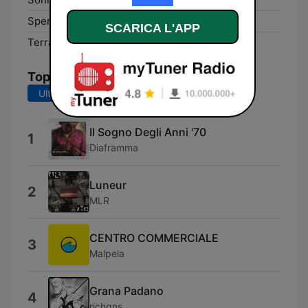
Sperlonga:
107.0 FM
SCARICA L'APP
Terracina:
98.5 FM
Top brani
Ultimi 7 giorni
Ultimi 30 giorni
Il Sogno Degli Anni '70
1
Diaframma
Luneur
2
MLR
CENTRO COMMERCIALE
3
Malpela
Grana Padano
4
richqns