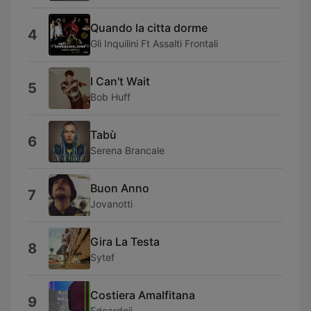
Quando la citta dorme
4
Gli Inquilini Ft Assalti Frontali
I Can't Wait
5
Bob Huff
Tabù
6
Serena Brancale
Buon Anno
7
Jovanotti
Gira La Testa
8
Sytef
Costiera Amalfitana
9
Edoardojj