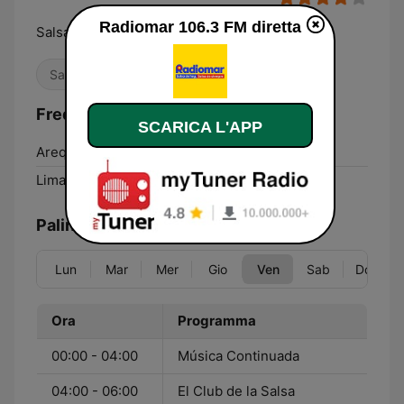
Radiomar 106.3 FM diretta
Salsa de hoy, salsa de siempre.
Salsa
Frequenze Radiomar 106.3 FM:
SCARICA L'APP
Arequipa:
106.3 FM
Lima:
106.3 FM
Palinsesto
Lun
Mar
Mer
Gio
Ven
Sab
Dom
Ora
Programma
00:00 - 04:00
Música Continuada
04:00 - 06:00
El Club de la Salsa