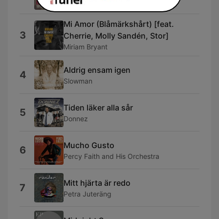
Taylor Swift
Mi Amor (Blåmärkshårt) [feat.
3
Cherrie, Molly Sandén, Stor]
Miriam Bryant
Aldrig ensam igen
4
Slowman
Tiden läker alla sår
5
Donnez
Mucho Gusto
6
Percy Faith and His Orchestra
Mitt hjärta är redo
7
Petra Juteräng