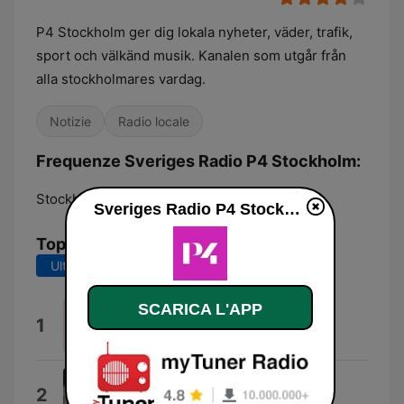
P4 Stockholm ger dig lokala nyheter, väder, trafik,
sport och välkänd musik. Kanalen som utgår från
alla stockholmares vardag.
Notizie
Radio locale
Frequenze Sveriges Radio P4 Stockholm:
Stockholm:
103.3 FM
Sveriges Radio P4 Stockholm diretta
Top brani
Ultimi 7 giorni
Ultimi 30 giorni
SCARICA L'APP
Overkill
1
Holly Humberstone
I Knew You Were Trouble.
2