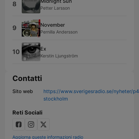
Midnight Sun
8
Petter Larsson
November
9
Pernilla Andersson
Ex
10
Kerstin Ljungström
Contatti
Sito web
https://www.sverigesradio.se/nyheter/p4
stockholm
Reti Sociali
Aggiorna queste informazioni radio