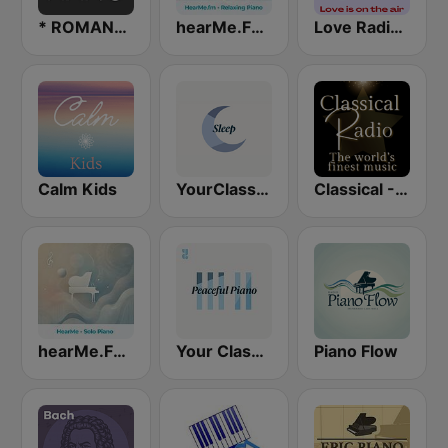
* ROMANTIC PIANO
hearMe.FM Relaxing Piano
Love Radio - Romantic Piano
Calm Kids
YourClassical Sleep
Classical - Chicago Symphony Orchestra
hearMe.FM Solo Piano
Your Classical Peaceful Music
Piano Flow