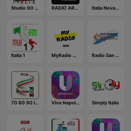
Studio 90 Italia
RADIO ARCOBALENO
Italia Novanta - La musica italiana dei novanta
Italia 1
MyRadio Web
Radio San Marino Classic
70 80 90 ITALIA D'AUTORE
Viva Napoli - United Music
Simply Italia