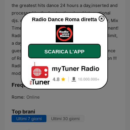
the greatest hits dance 24 hours a day,inserted and
processed by the best national and international
Radio Dance Roma diretta
djs. on Saturday, live with Sound Sports Center, Mix
Time Machine with all the greats Djs of the moment!
Radio Dance Rome, the radio to dance without limit,
a day-to-day appointment with an international
guest, and replies in the evening. RDR radio dance
SCARICA L'APP
of Rome to be enjoyed without stopping, Caution !!!
Radio Dance Roma can cause addiction to non-
moderate music but…pump the volume!!!
Frequenze Radio Dance Roma:
Rome:
Online
Top brani
Ultimi 7 giorni
Ultimi 30 giorni