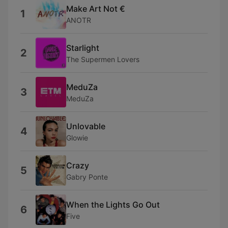
Make Art Not €
1
ANOTR
Starlight
2
The Supermen Lovers
MeduZa
3
MeduZa
Unlovable
4
Glowie
Crazy
5
Gabry Ponte
When the Lights Go Out
6
Five