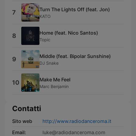
Turn The Lights Off (feat. Jon)
7
KATO
Home (feat. Nico Santos)
8
Topic
Middle (feat. Bipolar Sunshine)
9
DJ Snake
Make Me Feel
10
Marc Benjamin
Contatti
Sito web
http://www.radiodanceroma.it
Email:
luke@radiodanceroma.com