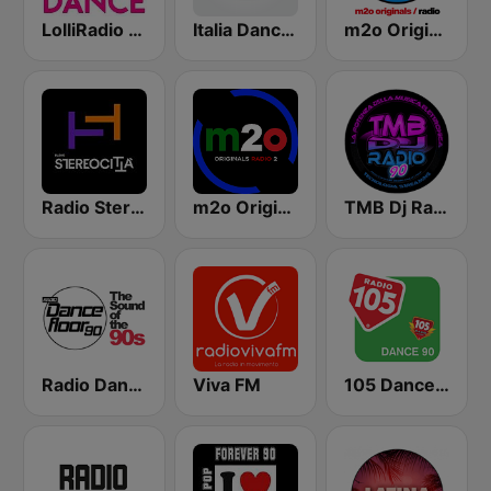
LolliRadio Dance
Italia Dance Music
m2o Originals Radio
Radio Stereocittà
m2o Originals Radio 2
TMB Dj Radio 90
Radio Dancefloor 90s
Viva FM
105 Dance 90