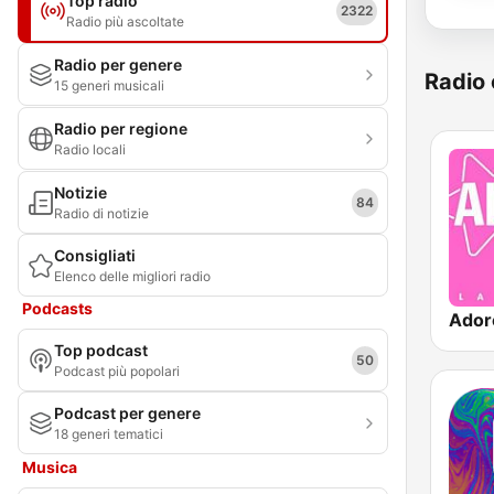
Top radio
2322
Radio più ascoltate
Radio per genere
Radio 
15 generi musicali
Radio per regione
Radio locali
Notizie
84
Radio di notizie
Consigliati
Elenco delle migliori radio
Podcasts
Ador
Top podcast
50
Podcast più popolari
Podcast per genere
18 generi tematici
Musica