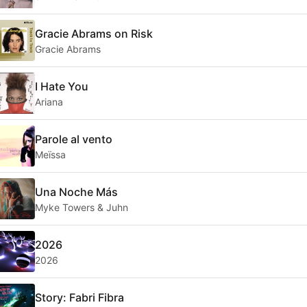
Gracie Abrams on Risk
Gracie Abrams
I Hate You
Ariana
Parole al vento
Meïssa
Una Noche Más
Myke Towers & Juhn
2026
2026
Story: Fabri Fibra