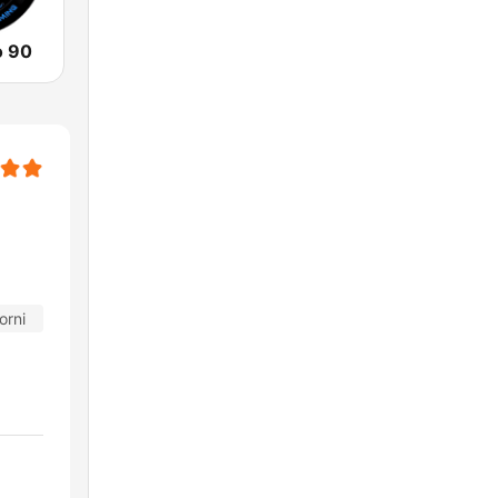
o 90
orni