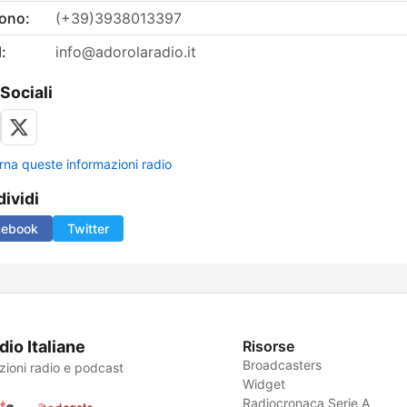
fono:
(+39)3938013397
:
info@adorolaradio.it
 Sociali
rna queste informazioni radio
ividi
cebook
Twitter
dio Italiane
Risorse
Broadcasters
zioni radio e podcast
Widget
Radiocronaca Serie A