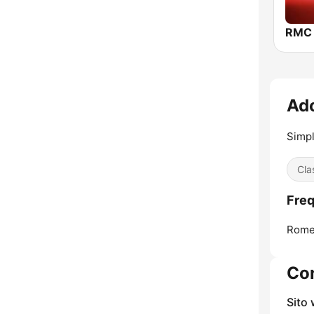
RMC 
Ado
Simpl
Cla
Freq
Rome
Con
Sito