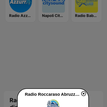
Radio Azzurra Calabria
Napoli City Sound
Radio Babboleo LAB
Radio Roccaraso Abruzzo diretta
Radio Roccaraso Abruzzo