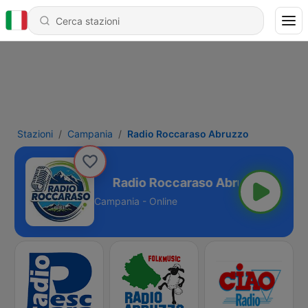
Stazioni
Campania
Radio Roccaraso Abruzzo
aso Abruzzo
Campania - Online