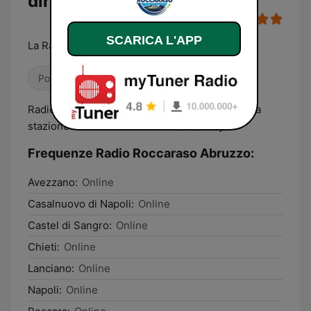
diretta
SCARICA L'APP
La Radio dell'Alto Sangro
Pop / Top 40
Anni '80
Anni '90
Radio Roccaraso trasmette musica e news dalla
stazione sciistica di Roccaraso (AQ) Italy.
Frequenze Radio Roccaraso Abruzzo:
Avezzano:
Online
Casalnuovo di Napoli:
Online
Castel di Sangro:
Online
Chieti:
Online
Lanciano:
Online
Napoli:
Online