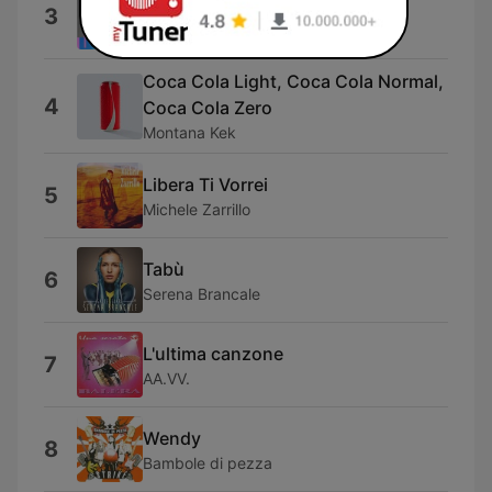
Costiera Amalfitana
3
Edoardojj
Coca Cola Light, Coca Cola Normal,
4
Coca Cola Zero
Montana Kek
Libera Ti Vorrei
5
Michele Zarrillo
Tabù
6
Serena Brancale
L'ultima canzone
7
AA.VV.
Wendy
8
Bambole di pezza