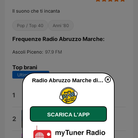
Il suono che ti incanta
Pop / Top 40
Anni '80
Frequenze Radio Abruzzo Marche:
Ascoli Piceno:
97.9 FM
Top brani
Ultimi 7 giorni
Ultimi 30 giorni
Radio Abruzzo Marche diretta
Il Suono Che Incanta
1
Donna Focalizzata
SCARICA L'APP
Profumo d'Estate
2
ThaShadow