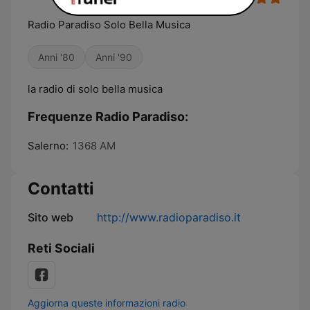
Radio Paradiso Solo Bella Musica
Anni '80
Anni '90
la radio di solo bella musica
Frequenze Radio Paradiso:
Salerno:
1368 AM
Contatti
Sito web
http://www.radioparadiso.it
Reti Sociali
Aggiorna queste informazioni radio