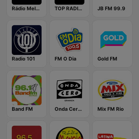
Rádio Melodia FM
TOP RADIO 101
JB FM 99.9
Radio 101
FM O Dia
Gold FM
Band FM
Onda Cero Granada
Mix FM Rio