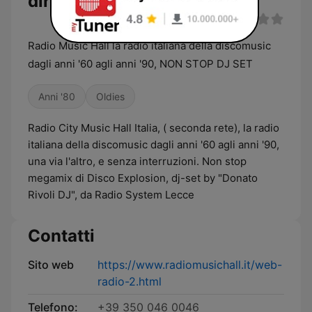
diretta
Radio Music Hall la radio italiana della discomusic
dagli anni '60 agli anni '90, NON STOP DJ SET
Anni '80
Oldies
Radio City Music Hall Italia, ( seconda rete), la radio
italiana della discomusic dagli anni '60 agli anni '90,
una via l'altro, e senza interruzioni. Non stop
megamix di Disco Explosion, dj-set by "Donato
Rivoli DJ", da Radio System Lecce
Contatti
Sito web
https://www.radiomusichall.it/web-
radio-2.html
Telefono:
+39 350 046 0046