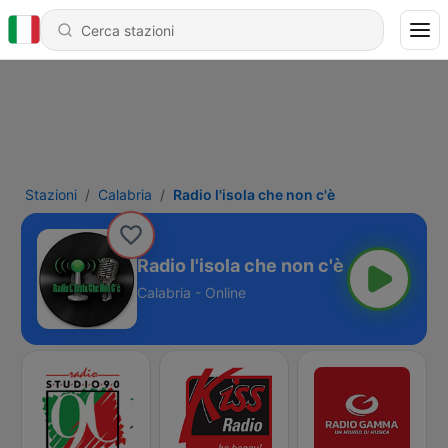
Stazioni
Calabria
Radio l'isola che non c'è
Radio l'isola che non c'è
Calabria - Online