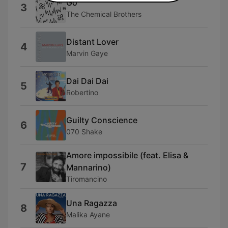
Go
3
The Chemical Brothers
Distant Lover
4
Marvin Gaye
Dai Dai Dai
5
Robertino
Guilty Conscience
6
070 Shake
Amore impossibile (feat. Elisa &
7
Mannarino)
Tiromancino
Una Ragazza
8
Malika Ayane