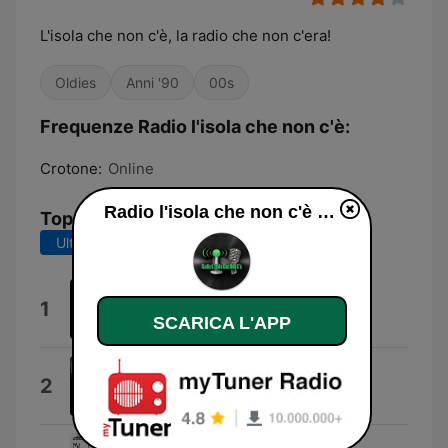
L'isola che non c'è, la radio che non c'era!
Oldies
Anni '90
00s
Frequenze Radio l'isola che non c'è:
Crotone:
Online
Radio l'isola che non c'è diretta
Top brani
Ultimi 7 giorni
Ultimi 30 giorni
Ora Esatta
1
Odin
SCARICA L'APP
IAM*67
2
*sixtyseven