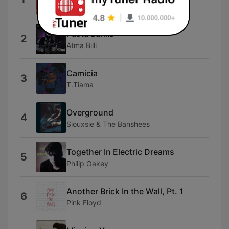
The Sugarhill Gang
Pasta Barilla
2
Atma Billi
Camicia
3
T.Tiama
Overground
4
Siouxsie & The Banshees
Together In Electric Dreams
5
Philip Oakey
Another Brick In the Wall, Pt. 1
6
Pink Floyd