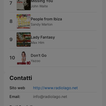
Missing You
7
John Waite
People from Ibiza
8
Sandy Marton
Lady Fantasy
9
Max Him
Don't Go
10
Yazoo
Contatti
Sito web
http://www.radiolago.net
Email:
info@radiolago.net