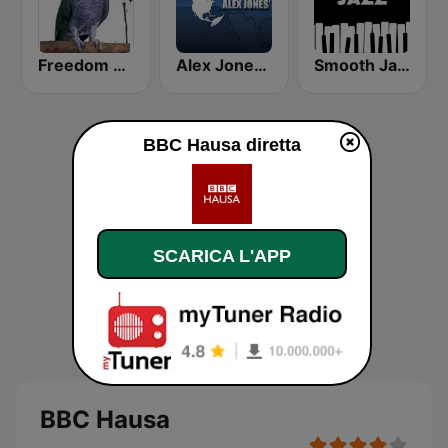
Freedom Radio Dutse
Alex Jones - Infowars.com
Smooth Jazz - Groov
BBC Hausa diretta
SCARICA L'APP
BBC Hausa