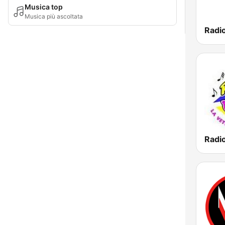
Musica top
Musica più ascoltata
Radio
Radi