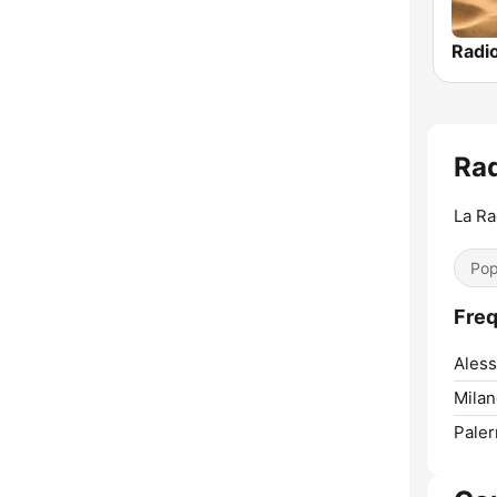
Radi
Rad
La Ra
Pop
Freq
Aless
Milan
Pale