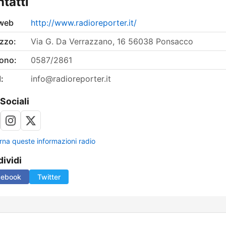
tatti
 web
http://www.radioreporter.it/
izzo:
Via G. Da Verrazzano, 16 56038 Ponsacco
fono:
0587/2861
:
info@radioreporter.it
 Sociali
rna queste informazioni radio
ividi
cebook
Twitter