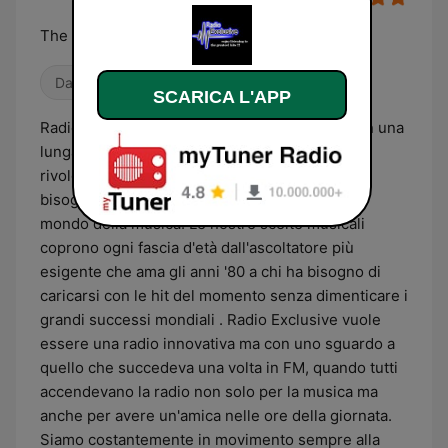
The best music H 24
Dance / EDM
SCARICA L'APP
Radio Exclusive di costituzione giovane ma con una
lunga esperienza nel settore musicale, vuole
rivolgersi ad un pubblico di tutte le età che ha
bisogno di conoscere tutto ciò che accade nel
mondo della musica. Le nostre scelte musicali
coprono ogni fascia d'età dall'ascoltatore più
esigente che ama gli anni '80 a chi ha bisogno di
caricarsi con le hit del momento senza dimenticare i
grandi successi mondiali . Radio Exclusive vuole
essere una radio innovativa ma con uno sguardo a
quello che succedeva una volta in FM, quando tutti
accendevano la radio non solo per la musica ma
anche per avere un'amica nelle ore della giornata.
Siamo costantemente in movimento sempre alla