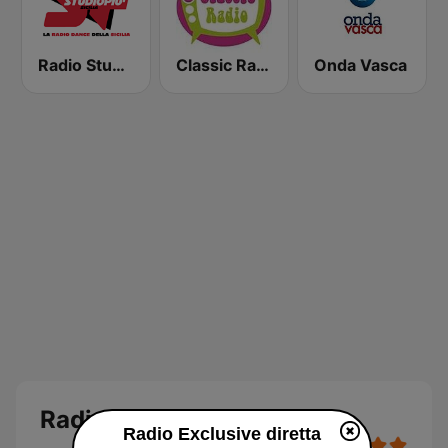
Radio Studio Più Sicilia
Classic Radio
Onda Vasca
Radio Exclusive diretta
Radio Exclusive diretta