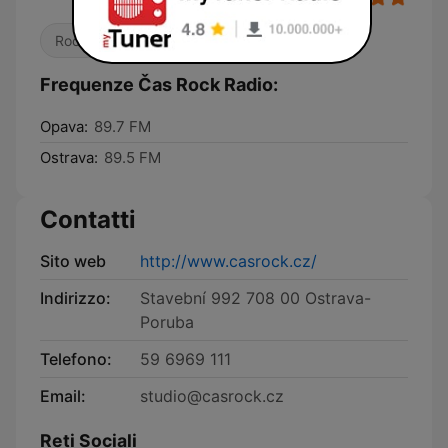
Rock
Frequenze Čas Rock Radio:
Opava:
89.7 FM
Ostrava:
89.5 FM
Contatti
Sito web
http://www.casrock.cz/
Indirizzo:
Stavební 992 708 00 Ostrava-
Poruba
Telefono:
59 6969 111
Email:
studio@casrock.cz
Reti Sociali