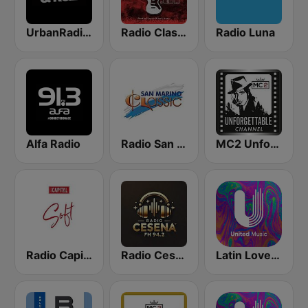
UrbanRadio - Hip Hop & RnB
Radio Classic Rock
Radio Luna
Alfa Radio
Radio San Marino Classic
MC2 Unforgettable Channel
Radio Capital Soft
Radio Cesena
Latin Love - United Music