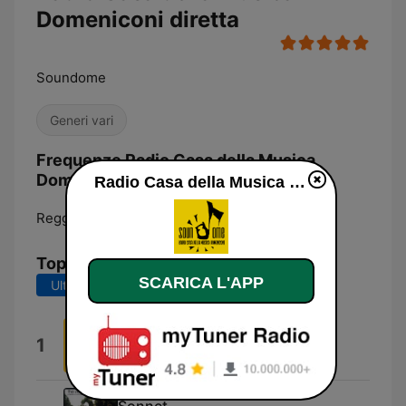
Domeniconi diretta
Soundome
Generi vari
Frequenze Radio Casa della Musica
Domeniconi:
Radio Casa della Musica Domeniconi diretta
Reggio nell'Emilia:
Online
Top brani
SCARICA L'APP
Ultimi 7 giorni
Ultimi 30 giorni
Alla Mia Gente
1
Iva Zanicchi
Sonnet