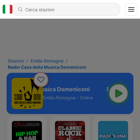
Stazioni
Emilia-Romagna
Radio Casa della Musica Domeniconi
o Casa della Musica Domeniconi
Emilia-Romagna - Online