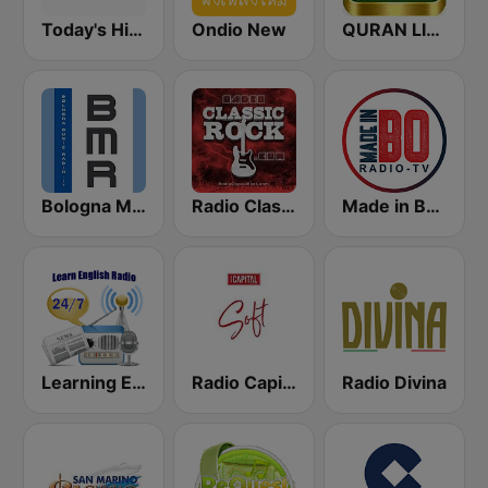
Today's Hits Radio
Ondio New
QURAN LIVE RADIO
Bologna Music Radio
Radio Classic Rock
Made in BO Radio TV
Learning English
Radio Capital Soft
Radio Divina