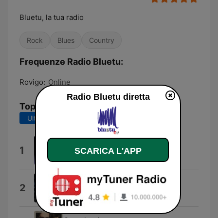
Bluetu, la tua radio
Rock
Blues
Country
Frequenze Radio Bluetu:
Rovigo:
Online
Radio Bluetu diretta
Top brani
Ultimi 7 giorni
Ultimi 30 giorni
Proprio Oggi
1
SCARICA L'APP
Giorgio23
Errori
2
Suonatori Indipendenti