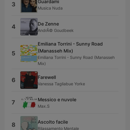
Guardami
3
Musica Nuda
De Zenne
4
AndrÃ© Goudbeek
Emiliana Torrini - Sunny Road
(Manasseh Mix)
5
Emiliana Torrini - Sunny Road (Manasseh
Mix)
Farewell
6
Vanessa Tagliabue Yorke
Messico e nuvole
7
Max.S
Ascolto facile
8
Rilassamento Mentale