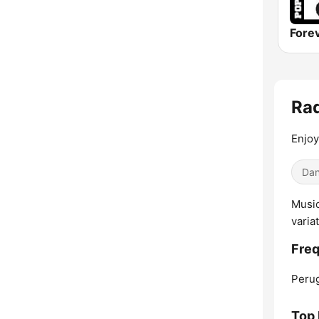
Rad
Enjoy
Dan
Music
varia
Freq
Perug
Top 