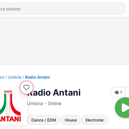
oni
Umbria
Radio Antani
Radio Antani
2
Umbria - Online
Dance / EDM
House
Electronic