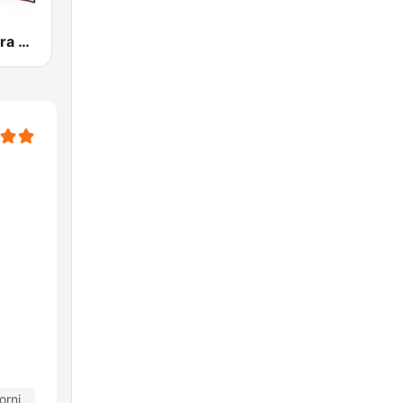
Radio Bandiera Nera
orni