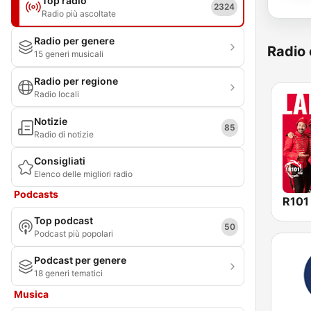
Top radio
2324
Radio più ascoltate
Radio per genere
Radio 
15 generi musicali
Radio per regione
Radio locali
Notizie
85
Radio di notizie
Consigliati
Elenco delle migliori radio
Podcasts
R101
Top podcast
50
Podcast più popolari
Podcast per genere
18 generi tematici
Musica