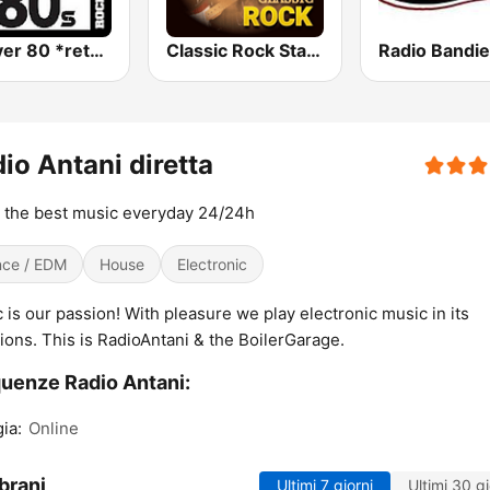
Forever 80 *rete2* Radio Carpi
Classic Rock Station
io Antani diretta
 the best music everyday 24/24h
ce / EDM
House
Electronic
 is our passion! With pleasure we play electronic music in its
tions. This is RadioAntani & the BoilerGarage.
uenze Radio Antani:
ia:
Online
brani
Ultimi 7 giorni
Ultimi 30 gi