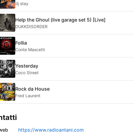
dj stay
Help the Ghoul (live garage set 5) [Live]
DUKKDISORDER
Follia
Conte Mascetti
Yesterday
Coco Street
Rock da House
Fred Laurent
tatti
 web
https://www.radioantani.com