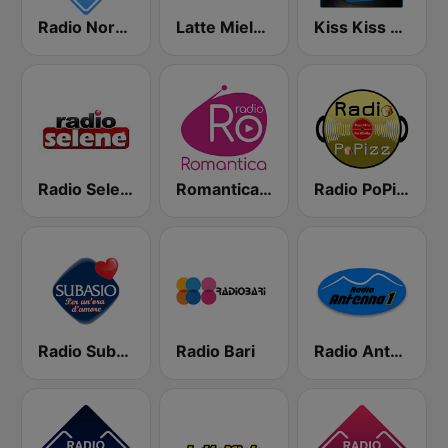
Radio Norba Italiana
Latte Miele Puglia
Kiss Kiss History Kiss
Radio Selene
Romantica Radio
Radio PoPizz
Radio Subasio Per Un'Ora D'Amore
Radio Bari
Radio Antenna 1