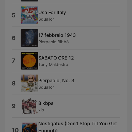
Usa For Italy
5
Squallor
17 febbraio 1943
6
Pierpaolo Bibbò
SABATO ORE 12
7
Tony Maldestro
Pierpaolo, No. 3
8
Squallor
8 kbps
9
xio
Nosfigatus (Don't Stop Till You Get
10
Enough)