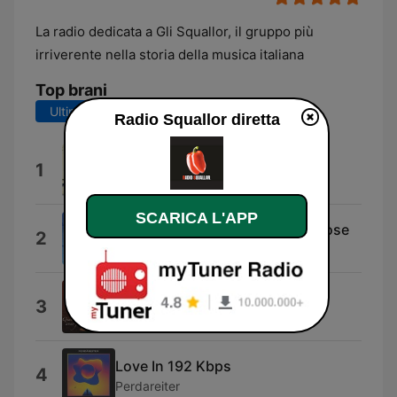
La radio dedicata a Gli Squallor, il gruppo più
irriverente nella storia della musica italiana
Top brani
Ultimi 7 giorni
Ultimi 30 giorni
Radio Squallor diretta
128 Kbps (1999)
1
Oravin
SCARICA L'APP
'Na sera 'e maggio,n'addore 'e rose
2
Federico Salvatore
Abat-jour
3
Faustò
Love In 192 Kbps
4
Perdareiter