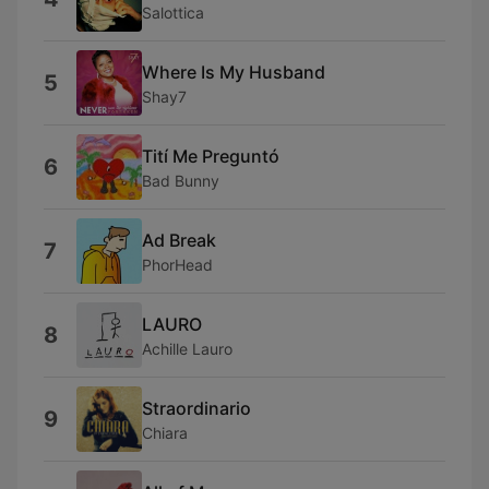
Salottica
Where Is My Husband
5
Shay7
Tití Me Preguntó
6
Bad Bunny
Ad Break
7
PhorHead
LAURO
8
Achille Lauro
Straordinario
9
Chiara