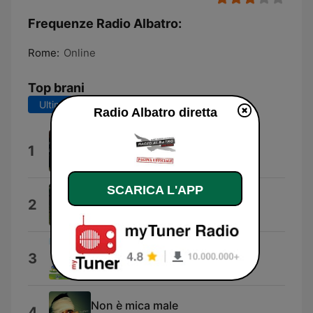
Frequenze Radio Albatro:
Rome:
Online
Top brani
Ultimi 7 giorni
Ultimi 30 giorni
Radio Albatro diretta
LA CURA PER ME
1
Giorgia
SCARICA L'APP
EoO
2
Bad Bunny
Dai dai che ce la fai
3
Coro Bimbofestival
Non è mica male
4