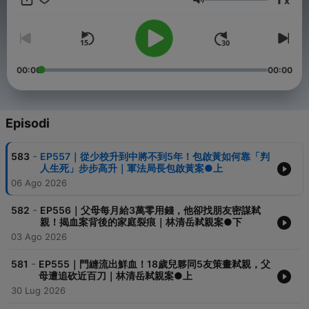
x
- Hosting provided by
SoundOn
Volume
00:00
00:00
Episodi
-
583
EP557｜從少校升到中將不到5年！包啟黃如何靠「判
人生死」步步高升｜軍法局長包啟黃案●上
06 Ago 2026
-
582
EP556｜父母每月給3萬零用錢，他卻找朋友密謀弒
親！揭血案背後的家庭裂痕｜林清岳弒親案●下
03 Ago 2026
-
581
EP555｜門縫流出鮮血！18歲兒夥同5友策畫弒親，父
母遭追砍近百刀｜林清岳弒親案●上
30 Lug 2026