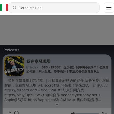
Podcasts
我在案發現場
ETtoday
|
583 - EP557｜從少校升到中將不到5年！包啟黃
如何靠「判人生死」步步高升｜軍法局長包啟黃案●上
｜聲音直擊真實犯罪現場 ｜只聊真正經歷過的案件 我是突發記者陳
豐德，我在案發現場 🎉Discord群組開張啦！快來加入一起聊天👉🏻
https://discord.gg/GZts55RPuF 📢 好康訂閱方案
https://bit.ly/3pYILCc 🤝 邀約合作 podcast@ettoday.net ⭐
Apple求5顆星 https://apple.co/3uAwUtz 📣 抖內鼓勵豐德
https://bit.ly/2SK5P9G 🙋‍♂️ 來ig找我 https://bit.ly/2GCrgE6 🙋‍♂️ FB
也有 https://bit.ly/3ePgNCj 📹 YT影音版 https://bit.ly/3pHj2Nn -
1