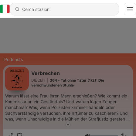
Podcasts
Verbrechen
DIE ZEIT
|
364 - Tat ohne Täter (1/2): Die
verschwundenen Stühle
Warum lässt eine Frau ihren Mann erschießen? Wie kommt ein
Kommissar an ein Geständnis? Und warum lügen Zeugen
manchmal? Was, wenn Polizisten kriminell handeln oder
Sachverständige versuchen, ihre Irrtümer zu kaschieren? Und
was, wenn Unschuldige in die Mühlen der Strafjustiz geraten –
und niemand ihnen glaubt …? ZEIT Verbrechen können Sie
auch in diesem Jahr wieder live erleben. Alle Infos und Tickets
1