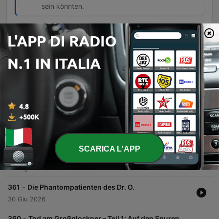
sein könnten.
Episodi
-
364
Tat ohne Täter (1/2): Die verschwundenen Stühle
In dieser Episode geht es um den Diebstahl von 60 wertvollen Designerstühlen des Modells 'Ray 22' aus der Mensa der Universität Lübeck, deren Gesamtwert auf über 30.000 Euro geschätzt wird. Neben der Geschichte hinter dem Design von Bruno Ratten werden die Ermittlungen sowie eine Serie ähnlicher Diebstähle an deutschen Universitäten beleuchtet. Die Suche nach den Stühlen führt über Kleinanzeigen bis hin zum Verdacht auf einen Handel in den Niederlanden. Zudem wird ein Zeuge aus Oldenburg thematisiert, der eine mutmaßliche Tat beobachtete, sowie die humorvollen Reaktionen der Internetgemeinde auf diesen außergewöhnlichen Kriminalfall.
28 Lug 2026
-
363
Tat ohne Täter (2/2): Als das Eis zur Gefahr
wurde
In diesem Gespräch erörtert die Journalistin Amrei Cohen den Rechtsstreit des peruanischen Bauern Saúl Luciano Luia gegen den deutschen Energiekonzern RWE, bei dem versucht wurde, ein Unternehmen für die Folgen der Gletscherschmelze in den Anden haftbar zu machen. Der Fall beleuchtet die juristischen Herausforderungen durch die Anwendung klassischer Gesetze auf globale Klimafolgen sowie die sozialen Auswirkungen auf die Heimat des Klägers. Darüber hinaus wird das Ende des Rechtsstreits und dessen Einordnung in eine globale Bewegung von Klimaklagen thematisiert. Die Diskussion umfasst zudem den zunehmenden politischen Backlash gegen Klimathemen, insbesondere in der US-amerikanischen Politik unter dem Einfluss von Akteuren wie Elon Musk, und schließt mit einem Rückblick auf die journalistische Arbeit von Amrei Cohen.
28 Lug 2026
SCARICA L'APP
-
362
Die Leiche im Gartenteich
14 Lug 2026
-
361
Die Phantompatienten des Dr. O.
30 Giu 2026
-
360
Tod am Großglockner – Teil 1: Auf den Spuren