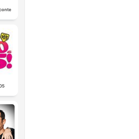
conte
105