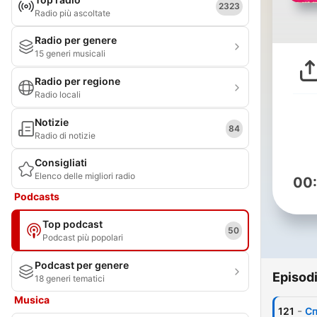
2323
Radio più ascoltate
Radio per genere
15 generi musicali
Radio per regione
Radio locali
Notizie
84
Radio di notizie
Consigliati
Elenco delle migliori radio
00
Podcasts
Top podcast
50
Podcast più popolari
Podcast per genere
Episod
18 generi tematici
Musica
-
121
Сп