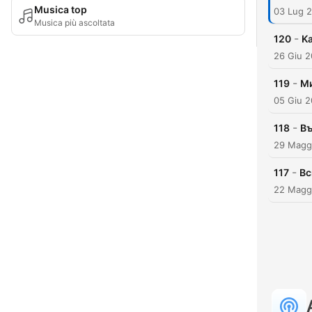
Musica top
03 Lug 
Musica più ascoltata
-
120
K
26 Giu 
-
119
Ми
05 Giu 
-
118
Въ
29 Magg
-
117
Вс
22 Magg