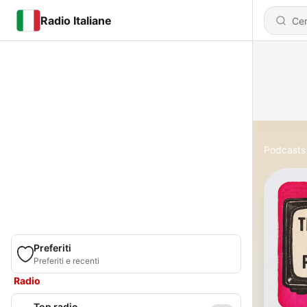
Radio Italiane
Podcasts
Preferiti
Preferiti e recenti
Radio
Top radio