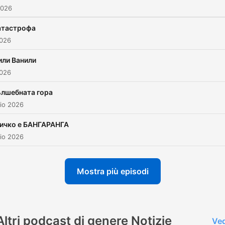
2026
атастрофa
2026
ли Ванили
2026
лшебната гора
io 2026
ичко е БАНГАРАНГА
io 2026
Mostra più episodi
Altri podcast di genere Notizie
Ved