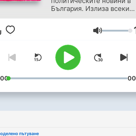
политическите новини в
България. Излиза всеки
петък
Volume
:00
00
i
оделено пътуване