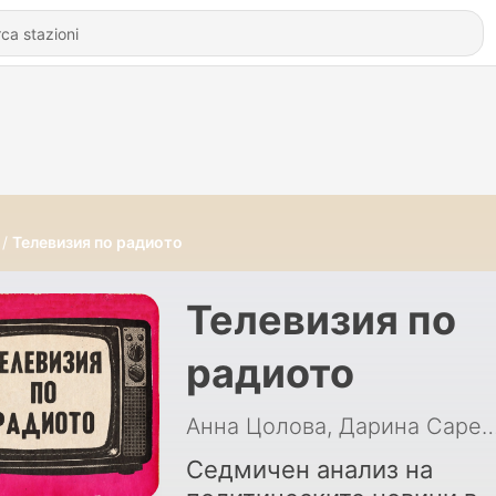
Телевизия по радиото
Телевизия по
радиото
Анна Цолова, Дарина Сарелска, Миролю
Седмичен анализ на