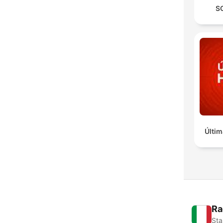
S
Últim
Ra
Sta