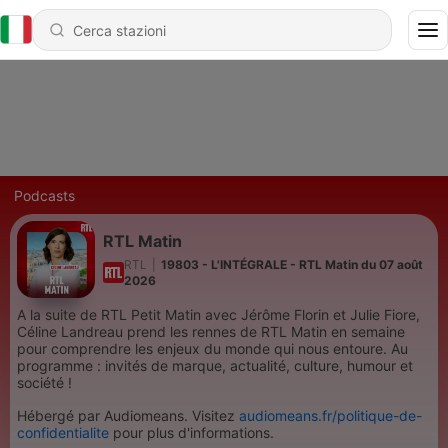
Podcasts
RTL Matin
RTL
|
19803 - L'INTÉGRALE - RTL Matin du 07 août
2026
A la suite de RTL Petit Matin avec Jérôme Florin et Julie Fiore,
Céline Landreau prend les rennes de RTL Matin en semaine
pour comprendre les enjeux du monde qui nous entoure. Au
programme : invités de marque, actualité, culture, humour et
société !
Hébergé par Audiomeans. Visitez
audiomeans.fr/politique-de-
confidentialite
pour plus d'informations.