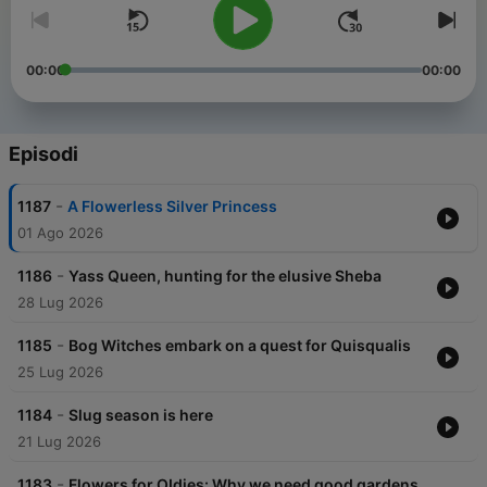
00:00
00:00
Episodi
-
1187
A Flowerless Silver Princess
01 Ago 2026
-
1186
Yass Queen, hunting for the elusive Sheba
28 Lug 2026
-
1185
Bog Witches embark on a quest for Quisqualis
25 Lug 2026
-
1184
Slug season is here
21 Lug 2026
-
1183
Flowers for OIdies: Why we need good gardens