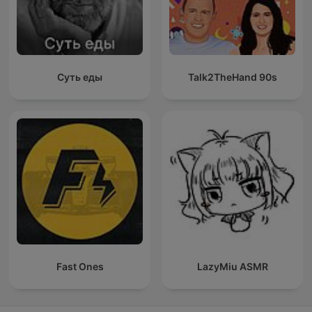
Суть еды
Talk2TheHand 90s
Fast Ones
LazyMiu ASMR