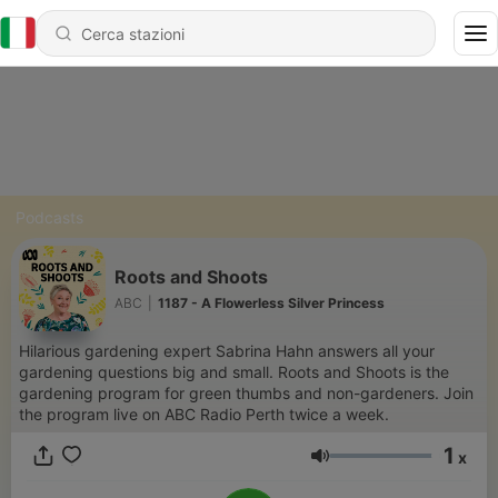
Podcasts
Roots and Shoots
ABC
|
1187 - A Flowerless Silver Princess
Hilarious gardening expert Sabrina Hahn answers all your
gardening questions big and small. Roots and Shoots is the
gardening program for green thumbs and non-gardeners. Join
the program live on ABC Radio Perth twice a week.
1
x
Volume