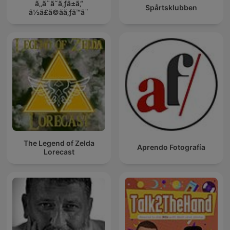
ã‚‚ã¨ã˜ã‚ƒã±ã‚“
Spårtsklubben
ã½ã£ã©ãã‚ƒã™ã¨
The Legend of Zelda
Aprendo Fotografía
Lorecast