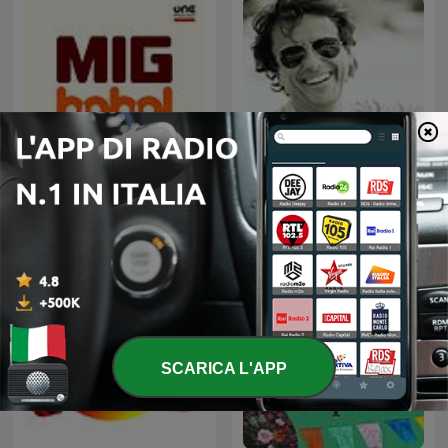
Ibiza Sensations by Luis
Mig Babol
del Villar
SCARICA L'APP