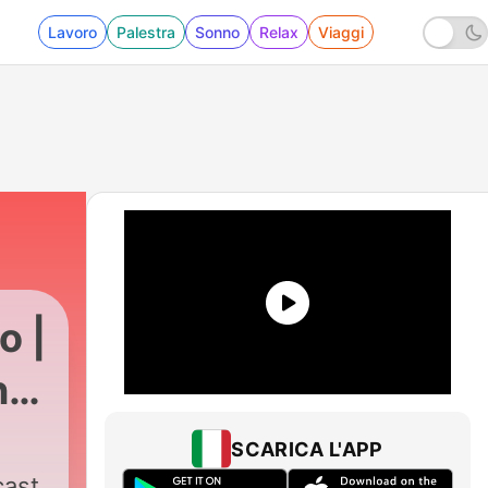
Lavoro
Palestra
Sonno
Relax
Viaggi
o |
no
SCARICA L'APP
cast