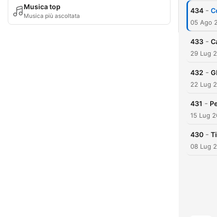
Musica top
-
434
C
Musica più ascoltata
05 Ago 
-
433
Ca
29 Lug 
-
432
Gl
22 Lug 
-
431
Pe
15 Lug 
-
430
Ti
08 Lug 