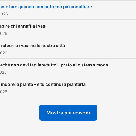
progettazione del paesaggi
ome fare quando non potremo più annaffiare
storia dei giardini italiani e
2026
europei, ecologia urbana,
pire chi annaffia i vasi
biodiversità, gestione del
2026
verde storico e il mestiere 
i alberi e i vasi nelle nostre città
paesaggista.
2026
Il taglio non è divulgativo n
rché non devi tagliare tutto il prato allo stesso modo
2026
senso del “come si fa”: è u
podcast per chi vuole capi
 muore la pianta - e tu continui a piantarla
perché il giardino è fatto in
2026
certo modo, quali forze lo
determinano, come si prog
Mostra più episodi
uno spazio verde con
consapevolezza.