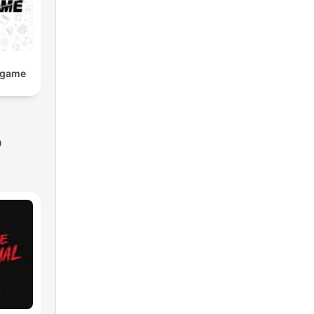
eogame
o