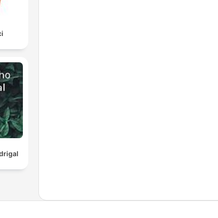
i
rigal