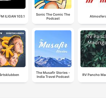
Sonic The Comic The
FM ILIGAN 103.1
Atmosferc
Podcast
The Musafir Stories -
årtsklubben
RV Pancho Mad
India Travel Podcast