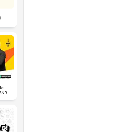
l
le
 BNR