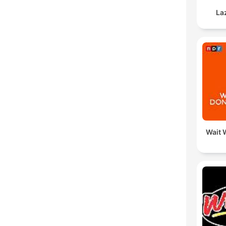
La
Wait W