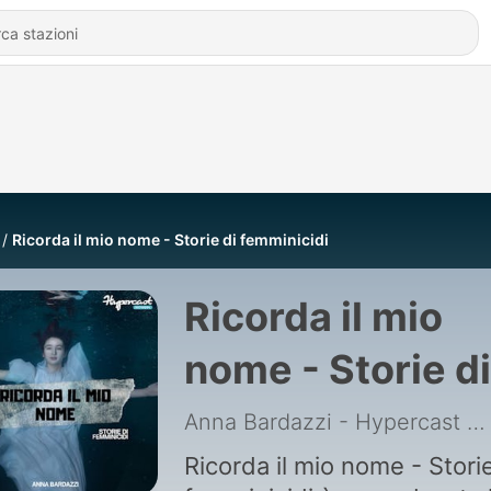
Ricorda il mio nome - Storie di femminicidi
Ricorda il mio
nome - Storie di
femminicidi
Anna Bardazzi - Hypercast
|
Ricorda il mio nome - Storie