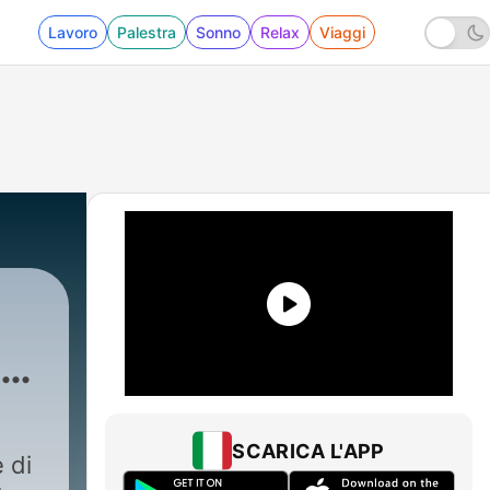
Lavoro
Palestra
Sonno
Relax
Viaggi
59 - SPECIALE Stragi di famiglia - Il caso Dup
SCARICA L'APP
 di