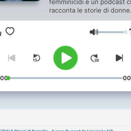
femminicidi è un podcast 
racconta le storie di donne
uccise perché donne, affi
possano essere ricordate
Volume
come persone, e non com
l'ennesimo caso di
femminicidio. Ogni episodi
racconta la storia e il
femminicidio di una donna
diversa, i suoi sogni e la su
:00
00
vita. Delle modalità in cui u
uomo a lei vicino ha deciso
prendersi la sua vita e di 
è stato giudicato quest'uo
i
in tribunale. Il podcast è
realizzato con la collabora