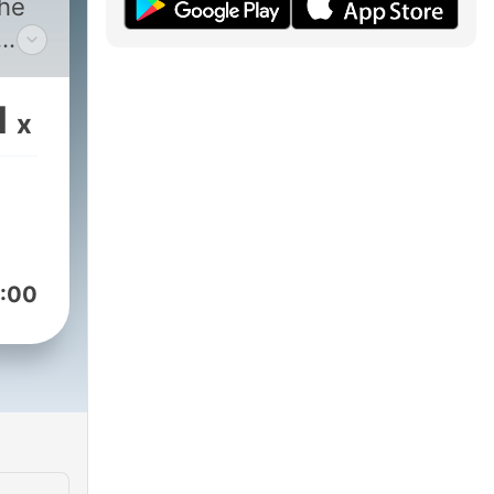
che
nché
1
x
e
o
a
:00
n
 di
come
mo
zione