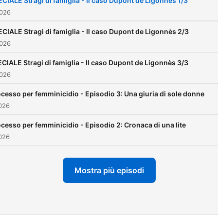
CIALE Stragi di famiglia - Il caso Dupont de Ligonnès 1/3
dell'avvocata Roberta Sand
2026
Esce ogni 15 del mese, un
CIALE Stragi di famiglia - Il caso Dupont de Ligonnès 2/3
episodio al mese. --- Ques
2026
podcast fa parte di Hyperc
CIALE Stragi di famiglia - Il caso Dupont de Ligonnès 3/3
Network — 📧 Per propost
2026
commerciali scrivi a:
r.verrengia@hypercast.stu
cesso per femminicidio - Episodio 3: Una giuria di sole donne
026
cesso per femminicidio - Episodio 2: Cronaca di una lite
026
Mostra più episodi