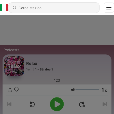
Podcasts
Relax
Yen
|
1 - Bài đọc 1
123
1
x
Volume