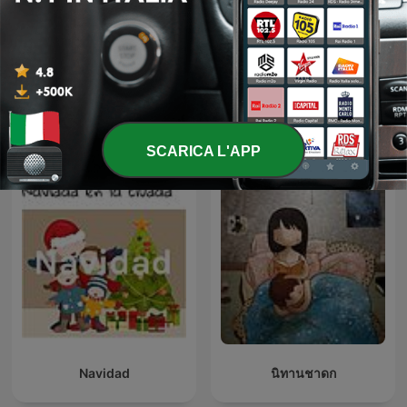
Mater Amatér
POVEȘTI :)
Podcast internazionali di genere Per tutta
la famiglia
SCARICA L'APP
Navidad
นิทานชาดก