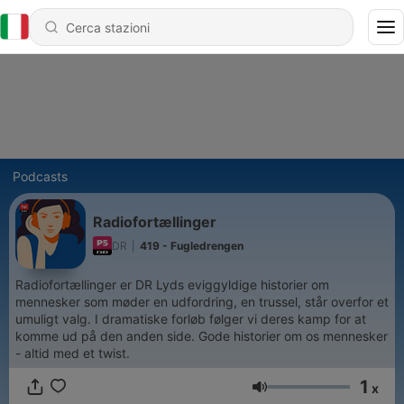
Podcasts
Radiofortællinger
DR
|
419 - Fugledrengen
Radiofortællinger er DR Lyds eviggyldige historier om
mennesker som møder en udfordring, en trussel, står overfor et
umuligt valg. I dramatiske forløb følger vi deres kamp for at
komme ud på den anden side. Gode historier om os mennesker
- altid med et twist.
1
x
Volume