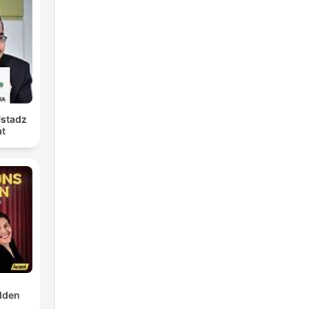
Ustadz
at
dden