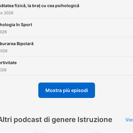
ătatea fizică, la braț cu cea psihologică
io 2026
hologia în Sport
2026
burarea Bipolară
2026
rtivitate
2026
Mostra più episodi
Altri podcast di genere Istruzione
Ved