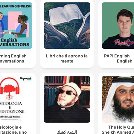
rning English
Libri che ti aprono la
PAPI English -
nversations
mente
English
sicologia e
The Holy Qu
itazione, uno
الشيخ كشك
Sheikh Ahmed 