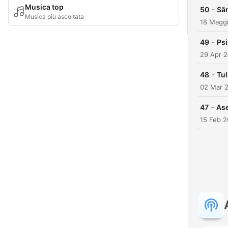
Musica top
-
50
Săn
Musica più ascoltata
18 Magg
-
49
Psi
29 Apr 
-
48
Tul
02 Mar 
-
47
Ase
15 Feb 