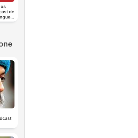
mos
cast de
engua
anish
cast
ione
dcast