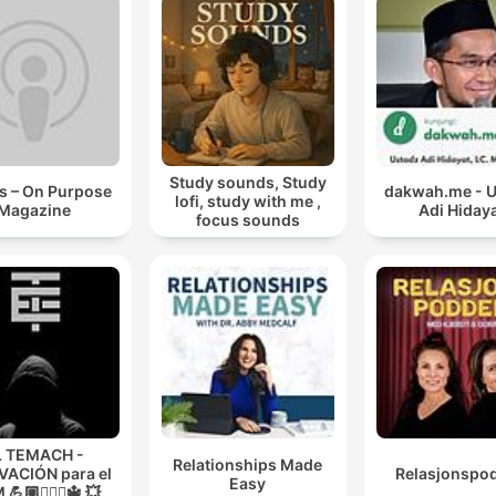
Study sounds, Study
s – On Purpose
dakwah.me - 
lofi, study with me ,
Magazine
Adi Hiday
focus sounds
L TEMACH -
Relationships Made
ACIÓN para el
Relasjonspo
Easy
💪🏼🏋🏻‍♀🔱 💥