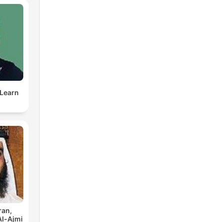
 Learn
ran,
Al-Ajmi