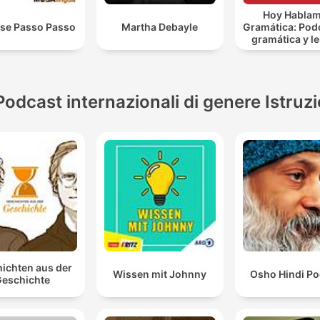
Hoy Habla
ese Passo Passo
Martha Debayle
Gramática: Pod
gramática y l
española | Sp
Grammar Pod
Podcast internazionali di genere Istruz
ichten aus der
Wissen mit Johnny
Osho Hindi Po
eschichte