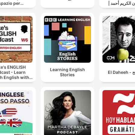
spazio per
| القران الكريم أحمد
trovarsi...di
العجمي
REDO BORDESE
e's ENGLISH
Learning English
cast - Learn
El D
Stories
sh English with
ke Thompson