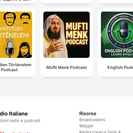
O GUERRA💥
tlen Történelem
Mufti Menk Podcast
English Pod
Podcast
dio Italiane
Risorse
Broadcasters
zioni radio e podcast
Widget
Radiocronaca Serie A