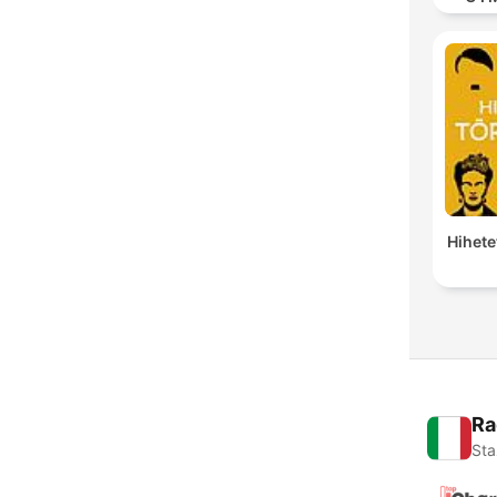
MOD
Hihete
Ra
Sta