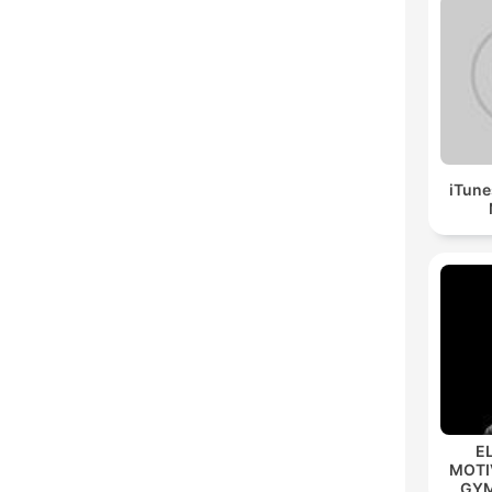
iTune
E
MOTIV
GYM 