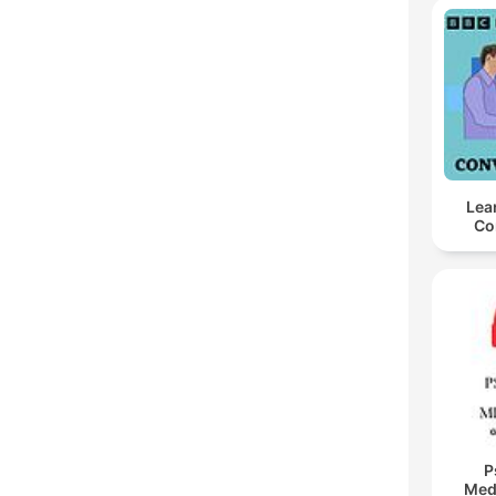
Lea
Co
P
Med