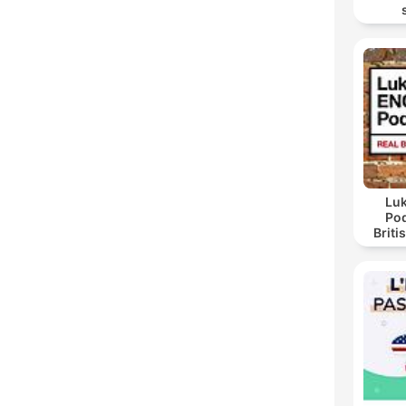
ri
GOFF
Luk
Pod
Briti
Lu