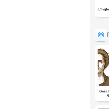
L'Ingl
Gesch
G