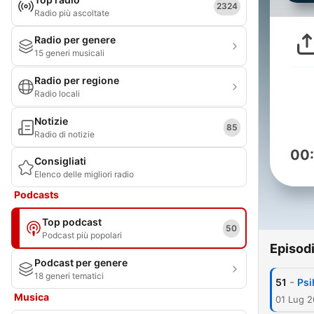
2324
Radio più ascoltate
Radio per genere
15 generi musicali
Radio per regione
Radio locali
Notizie
85
Radio di notizie
00
Consigliati
Elenco delle migliori radio
Podcasts
Top podcast
50
Podcast più popolari
Episod
Podcast per genere
18 generi tematici
-
51
Psi
Musica
01 Lug 