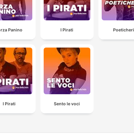
orza Panino
I Pirati
Poeticher
I Pirati
Sento le voci