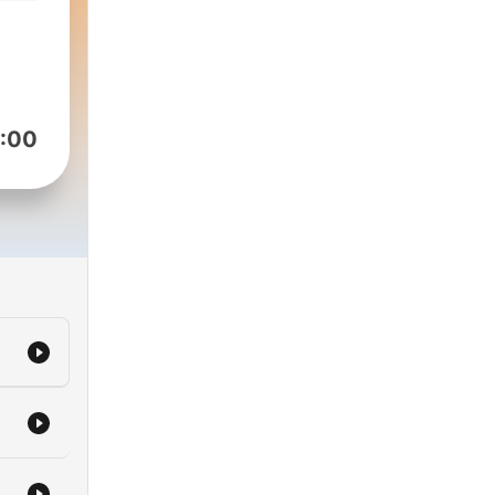
0 su
:00