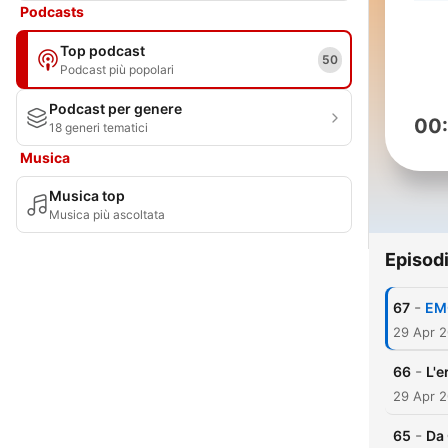
Podcasts
Top podcast
50
Podcast più popolari
Podcast per genere
00
18 generi tematici
Musica
Musica top
Musica più ascoltata
Episod
-
67
EMO
29 Apr 
-
66
L'e
29 Apr 
-
65
Da 