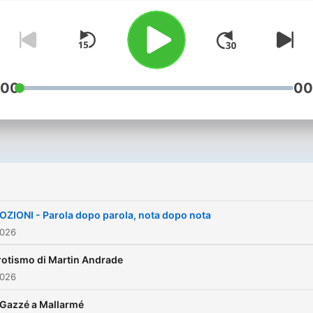
dell'inchiostro tremolante,
delle macchie sul foglio...
Ogni due martedì alle 21:3
https://juiceradioitalia.it
:00
00
i
ZIONI - Parola dopo parola, nota dopo nota
2026
rotismo di Martin Andrade
2026
Gazzé a Mallarmé