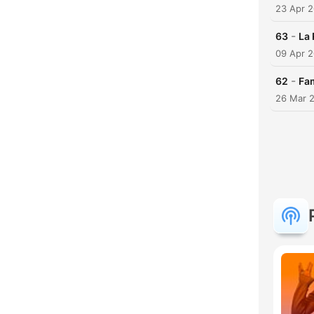
23 Apr 
-
63
La 
09 Apr 
-
62
Fa
26 Mar 