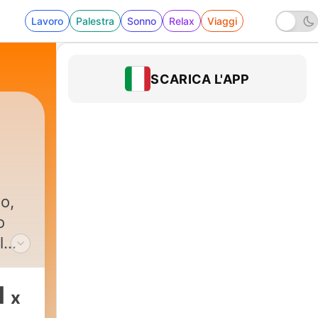
Lavoro
Palestra
Sonno
Relax
Viaggi
SCARICA L'APP
o,
o
l
a in
1
x