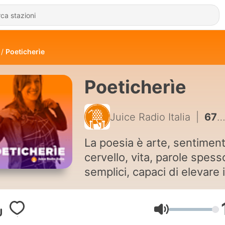
Poeticherìe
Poeticherìe
Juice Radio Italia
|
67 - EMOZIONI - Parola dopo parola, nota dopo nota
La poesia è arte, sentiment
cervello, vita, parole spess
semplici, capaci di elevare i
nostro spirito.
Danila Russo ci accompagn
Volume
questo viaggio nel mondo