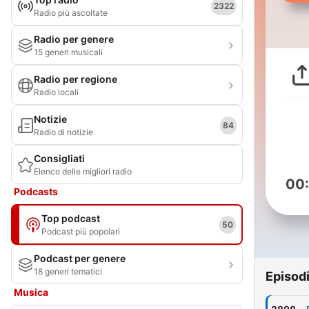
2322
Radio più ascoltate
Radio per genere
15 generi musicali
Radio per regione
Radio locali
Notizie
84
Radio di notizie
Consigliati
Elenco delle migliori radio
00
Podcasts
Top podcast
50
Podcast più popolari
Podcast per genere
18 generi tematici
Episod
Musica