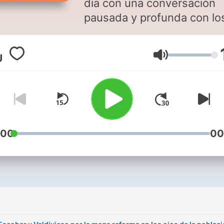
día con una conversación
pausada y profunda con lo
analistas más destacados 
nuestro país y la conducci
Volume
de Iván Valenzuela.
:00
00
i