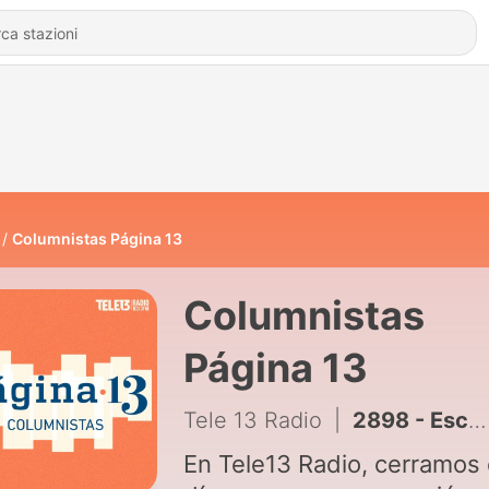
Columnistas Página 13
Columnistas
Página 13
Tele 13 Radio
|
2898 - Escobar y Valdivieso por la mega reforma en los ojos de la población y SEA da luz verde a primer data center
En Tele13 Radio, cerramos 