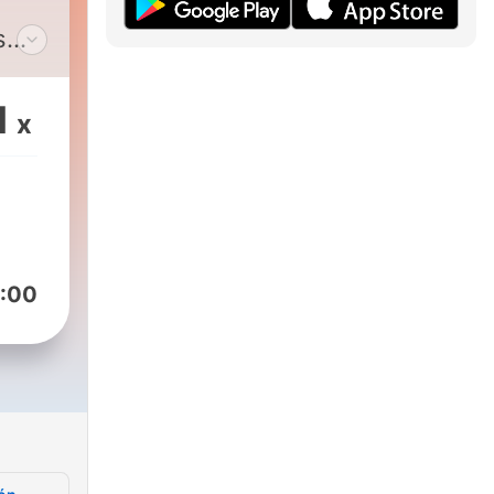
s
de
ón
1
x
:00