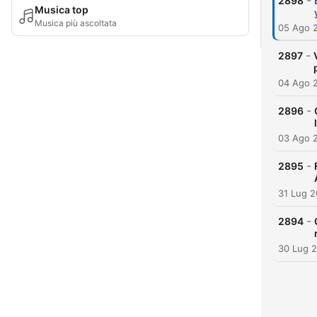
-
2898
Musica top
Musica più ascoltata
05 Ago 
-
2897
04 Ago 
-
2896
03 Ago 
-
2895
31 Lug 
-
2894
30 Lug 