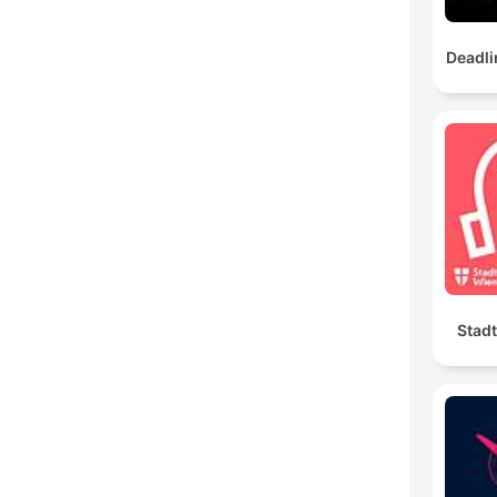
Deadli
Stad