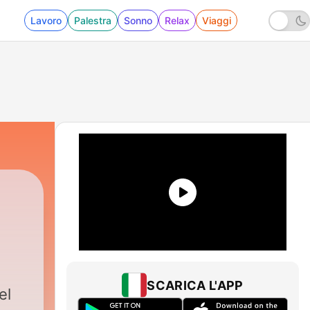
Lavoro
Palestra
Sonno
Relax
Viaggi
SCARICA L'APP
el