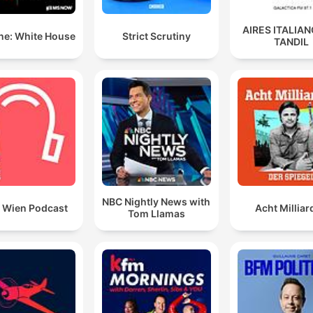
AIRES ITALIA
ne: White House
Strict Scrutiny
TANDIL
NBC Nightly News with
t Wien Podcast
Acht Millia
Tom Llamas