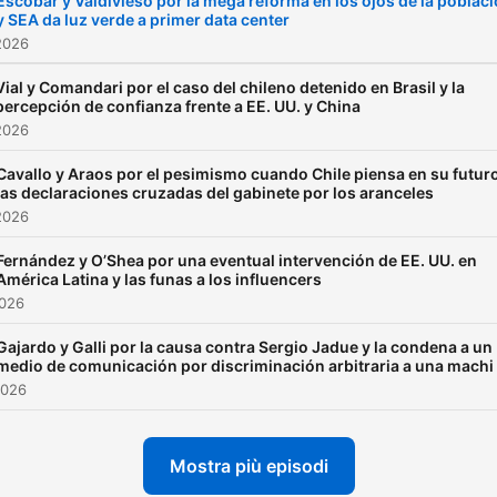
Escobar y Valdivieso por la mega reforma en los ojos de la poblac
y SEA da luz verde a primer data center
2026
Vial y Comandari por el caso del chileno detenido en Brasil y la
percepción de confianza frente a EE. UU. y China
2026
Cavallo y Araos por el pesimismo cuando Chile piensa en su futur
las declaraciones cruzadas del gabinete por los aranceles
2026
Fernández y O’Shea por una eventual intervención de EE. UU. en
América Latina y las funas a los influencers
2026
Gajardo y Galli por la causa contra Sergio Jadue y la condena a un
medio de comunicación por discriminación arbitraria a una machi
2026
Mostra più episodi