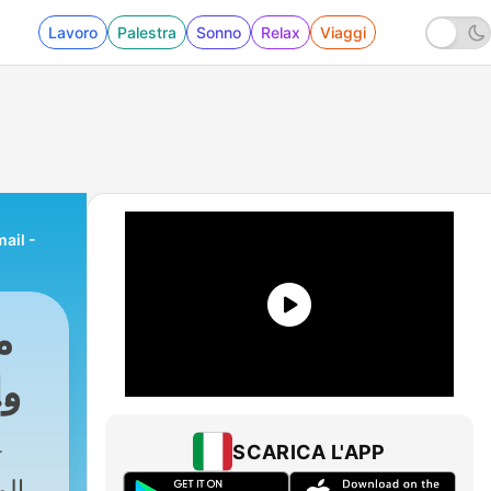
Lavoro
Palestra
Sonno
Relax
Viaggi
-
رو
موقع الم
SCARICA L'APP