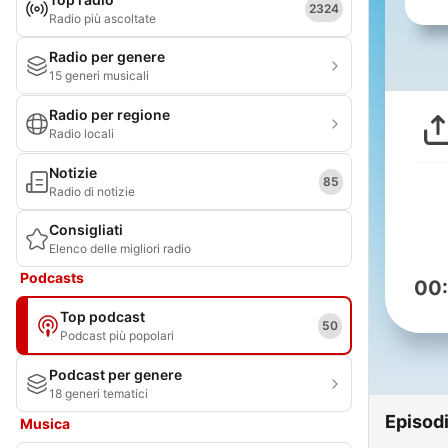
2324
Radio più ascoltate
Radio per genere
15 generi musicali
Radio per regione
Radio locali
Notizie
85
Radio di notizie
Consigliati
Elenco delle migliori radio
Podcasts
00
Top podcast
50
Podcast più popolari
Podcast per genere
18 generi tematici
Episod
Musica