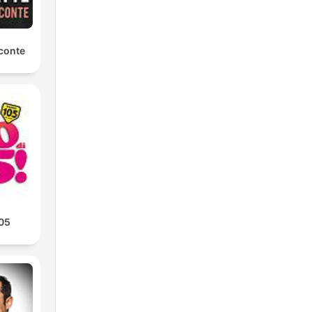
conte
105