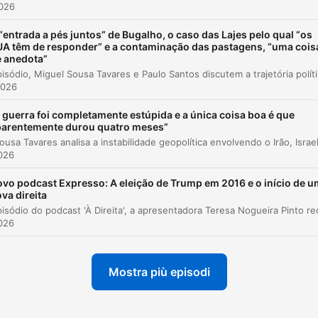
2026
00:02:47 · O interlocutor afirma a responsabilidade humana n
desequilíbrio climático atual.
“entrada a pés juntos” de Bugalho, o caso das Lajes pelo qual “os
A têm de responder” e a contaminação das pastagens, “uma cois
 anedota”
Acho que a função das Forças Armadas é defender o
Neste episódio, Miguel Sousa Tavares e Paulo Sa
país. E a defesa dos países hoje em dia passa por ist
2026
Passa por prevenir e combater as consequências das
 guerra foi completamente estúpida e a única coisa boa é que
alterações climáticas.
parentemente durou quatro meses”
00:05:04 · O cronista defende que a missão militar deve inclui
026
proteção contra desastres ambientais.
vo podcast Expresso: A eleição de Trump em 2016 e o início de 
va direita
Porque se há negócio com coopção envolvida é a
compra de armas. Não vale a pena esperar... que se
026
compram bilhões em armas e que não há ninguém no
meio a receber comissões indevidas
00:07:11 · O convidado expressa preocupação com a falta de
Mostra più episodi
escrutínio e possíveis corrupções em contratos militares.