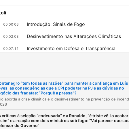
oli
Introdução: Sinais de Fogo
00:00:06
Desinvestimento nas Alterações Climáticas
00:02:08
Investimento em Defesa e Transparência
00:07:11
Influenciadores e Propaganda no Médio Orient
00:11:30
i
O caso Luís Neves e a Administração Interna
00:14:26
ntenegro “tem todas as razões” para manter a confiança em Luís
A CPI e as implicações políticas
00:20:01
ves, as consequências que a CPI pode ter na PJ e as dúvidas no
gócio das fragatas: “Porquê a pressa”?
licca su un capitolo per andare direttamente a quel momento
2026
nti salienti
 criticas à seleção “endeusada” e a Ronaldo, “é triste vê-lo acabar
é evidente que o clima está descontrolado. E está
sim” e a reação com dois ministros sob fogo: “Vai parecer que so
efensor do Governo”
descontrolado por ação humana.