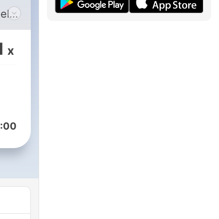
el
,
rde.
1
x
r na
o
:00