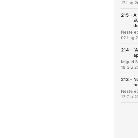
17 Lug 
-
215
A 
EU
de
02 Lug 
-
214
“A
a
18 Giu 2
-
213
No
no
13 Giu 2