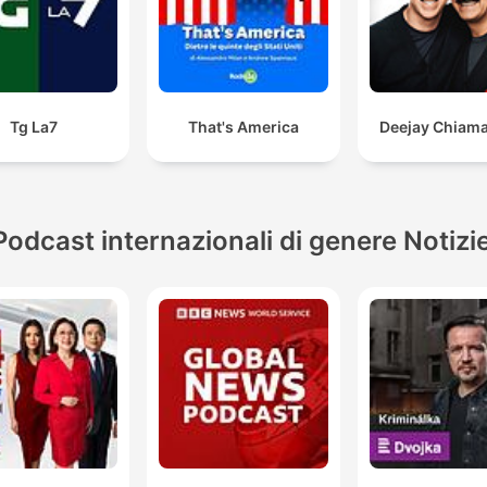
Tg La7
That's America
Deejay Chiama 
Podcast internazionali di genere Notizi