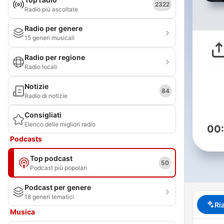
2322
Radio più ascoltate
Radio per genere
15 generi musicali
Radio per regione
Radio locali
Notizie
84
Radio di notizie
Consigliati
Elenco delle migliori radio
00
Podcasts
Top podcast
50
Podcast più popolari
Podcast per genere
18 generi tematici
Ri
Musica