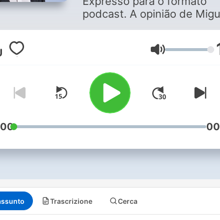
Expresso para o formato
podcast. A opinião de Migu
Sousa Tavares, de viva voz
todas as sextas-feiras à ta
Com um tema extra,
Volume
improvisado, para descobri
parte final de cada episódi
:00
00
assunto
Trascrizione
Cerca