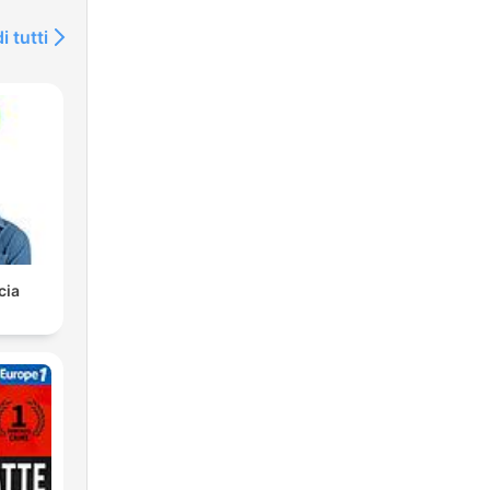
e
i tutti
 e
são
cia