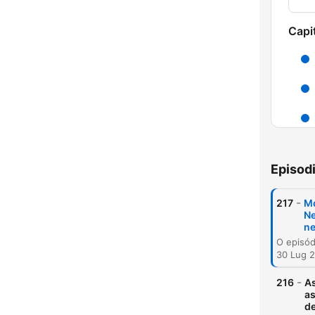
Capit
Episod
-
217
Mo
Ne
ne
C
30 Lug 
Mome
-
216
As
as
d