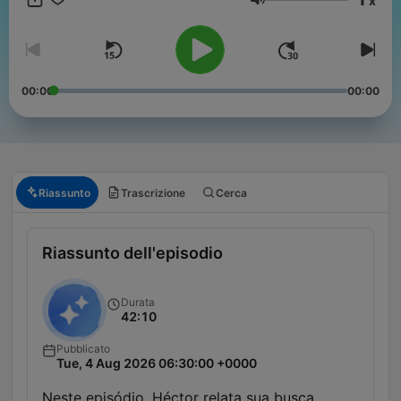
x
Volume
00:00
00:00
Riassunto
Trascrizione
Cerca
Riassunto dell'episodio
Durata
42:10
Pubblicato
Tue, 4 Aug 2026 06:30:00 +0000
Neste episódio, Héctor relata sua busca