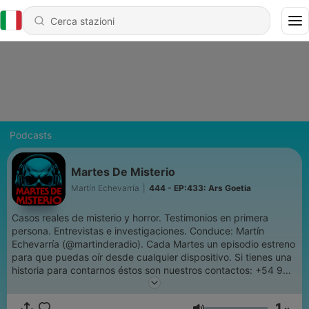
Podcasts
Martes De Misterio
Martín Echevarría
|
444 - EP:433: Ars Goetia
Casos reales de misterio y horror. Testimonios en primera
persona. Entrevistas e investigaciones. Conduce: Martín
Echevarría (@martinderadio). Cada Martes un episodio estreno
para que puedas oír desde cualquier dispositivo. Si tienes una
historia para contarnos éstos son nuestros contactos: +54 9
223 6155802 (Whatsapp Producción) // @martesdemisterio
(Instagram) // mail: martesdemisterio@gmail.com
1