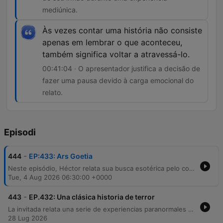
mediúnica.
Às vezes contar uma história não consiste
apenas em lembrar o que aconteceu,
também significa voltar a atravessá-lo.
00:41:04 · O apresentador justifica a decisão de
fazer uma pausa devido à carga emocional do
relato.
Episodi
-
444
EP:433: Ars Goetia
Neste episódio, Héctor relata sua busca esotérica pelo contato com o irmão falecido através do estudo da Ars Goetia e rituais de invocação. Ele descreve experiências sobrenaturais intensas, incluindo fenômenos paranormais que afetaram sua namorada e um reencontro sensorial com o aroma de seu irmão durante uma meditação. A narrativa culmina em um momento de tensão ao ouvir batidas misteriosas em sua porta, levando os apresentadores a interromper o relato para respeitar a carga emocional do convidado.
Tue, 4 Aug 2026 06:30:00 +0000
-
443
EP.432: Una clásica historia de terror
La invitada relata una serie de experiencias paranormales vividas en una casa de fin de semana en Guacalera, Jujuy, que abarcan desde su infancia hasta la edad adulta. Describe sucesos inexplicables como presencias oscuras, ruidos y fenómenos con el agua, culminando en un episodio de terror donde una amiga sufre un ataque físico por parte de una entidad. Tras enfrentar situaciones de aislamiento y agresiones físicas, la narradora relata cómo decidió confrontar a la entidad, a la que identifica como Mohamed, para establecer una convivencia pacífica. El episodio también explora otras historias sobrenaturales del norte de Jujuy y reflexiona sobre el aprendizaje de gestionar la sensibilidad espiritual.
28 Lug 2026