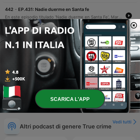
-
442
EP.431: Nadie duerme en Santa fe
En este episodio titulado 'Nadie duerme en Santa Fe', Martín Echevarría presenta los relatos de Emilia y Maya sobre experiencias paranormales. Emilia comparte sucesos inquietantes ocurridos en su pueblo natal, Ceres, relacionados con presencias extrañas y encuentros tras el fallecimiento de sus abuelos. Por su parte, Maya relata sucesos inexplicables vividos en Santa Fe, incluyendo presencias visuales, ataques físicos y una visita a una curandera. El episodio explora también episodios de parálisis del sueño, lesiones físicas inexplicables y la presencia de acompañantes espirituales.
21 Lug 2026
-
441
EP.430: El diablo vestido de niña
Neste episódio, Martim Echevarria apresenta o relato de Joaquina sobre experiências paranormais em sua casa na Argentina, detalhando manifestações como figuras misteriosas e objetos com comportamentos inexplicáveis. A narrativa explora também presenças de entidades infantis, alterações na realidade física e fenômenos que afetaram seus familiares. A discussão aborda a natureza do medo e as dificuldades de compreender fenômenos que não possuem uma explicação lógica, encerrando com uma reflexão sobre como o desconhecido pode se manifestar de formas inesperadas.
14 Lug 2026
-
440
EP.429: Los malditos Figueroa
Rosa relata la historia de su familia en Argentina, marcada por una supuesta maldición derivada de las acciones de su abuelo, quien profanó un cementerio para construir su riqueza. La narración describe sucesos paranormales, muertes trágicas y la herencia de capacidades psíquicas que Rosa ha experimentado desde su infancia. La conversación profundiza en experiencias paranormales de su niñez, incluyendo el encuentro con un niño fallecido y un ataque físico por parte de una presencia oscura. El episodio concluye con la revelación de que Rosa es médium y una reflexión sobre la carga de estas experiencias generacionales.
Tue, 7 Jul 2026 06:30:00 +0000
Mostra più episodi
SCARICA L'APP
Vedi tutti
Altri podcast di genere True crime