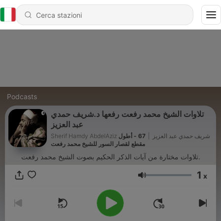
Podcasts
تلاوات الشيخ محمد رفعت رفعها د.شريف حمدي
عبد العزيز
67 - أطول
|
Sherif Hamdy AbdelAziz شريف حمدي عبد العزيز
مقطع لقصار السور للشيخ محمد رفعت
تلاوات مختارة من آيات الذكر الحكيم بصوت الشيخ محمد رفعت.
1
x
Volume