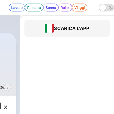
Lavoro
Palestra
Sonno
Relax
Viaggi
SCARICA L'APP
ez-
1
x