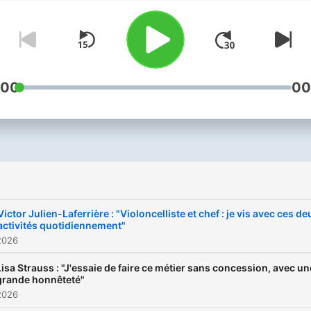
:00
00
i
Victor Julien-Laferrière : "Violoncelliste et chef : je vis avec ces de
activités quotidiennement"
2026
Lisa Strauss : "J'essaie de faire ce métier sans concession, avec un
grande honnêteté"
2026