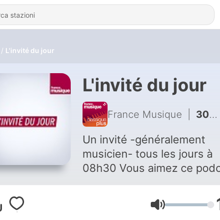
L'invité du jour
L'invité du jour
France Musique
|
3062 - Victor Julien-Laferrière : "Violoncelliste et chef : je vis avec ces deux activités quotidiennement"
Un invité -généralement
musicien- tous les jours à
08h30 Vous aimez ce podcast
? Pour écouter tous les
épisodes sans limite, rend
Volume
vous sur
Radio France
.