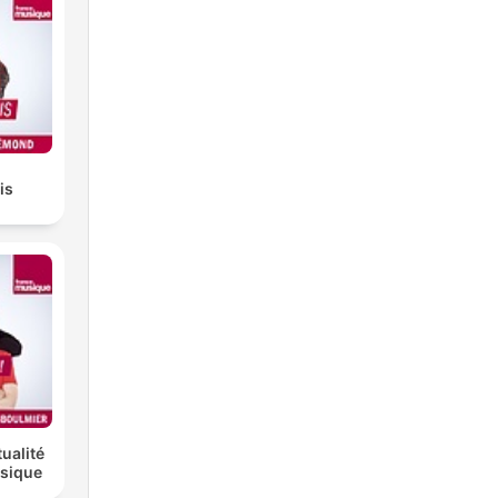
is
tualité
ssique