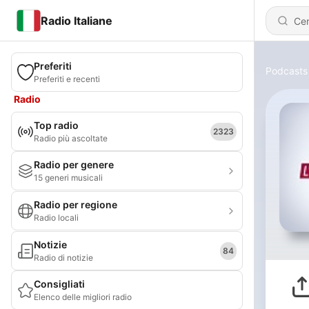
Radio Italiane
Preferiti
Podcasts
Preferiti e recenti
Radio
Top radio
2323
Radio più ascoltate
Radio per genere
15 generi musicali
Radio per regione
Radio locali
Notizie
84
Radio di notizie
Consigliati
Elenco delle migliori radio