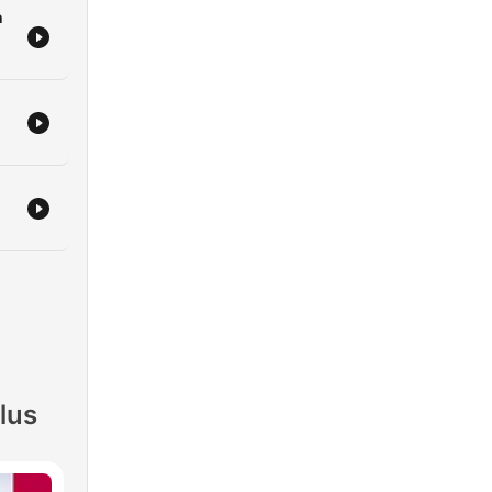
n
lus