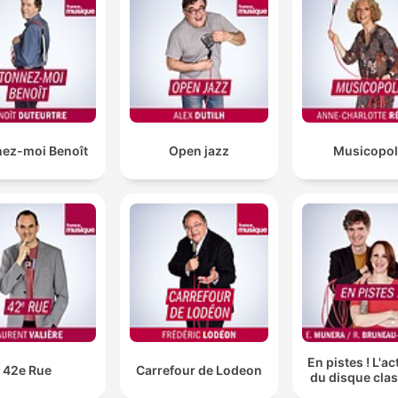
nez-moi Benoît
Open jazz
Musicopol
En pistes ! L'ac
42e Rue
Carrefour de Lodeon
du disque cla