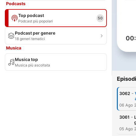
Podcasts
Top podcast
50
Podcast più popolari
Podcast per genere
00
18 generi tematici
Musica
Musica top
Musica più ascoltata
Episod
-
3062
06 Ago 
-
3061
05 Ago 