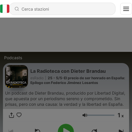
Podcasts
La Radioteca con Dieter Brandau
esRadio
|
25 - 5/5-El precio de ser honrado en España:
Epílogo con Federico Jiménez Losantos
Un podcast de Dieter Brandau, producido por Libertad Digital,
que apuesta por un periodismo sereno y comprometido. Sin
prisas, pero con una causa: la verdad y la libertad en España.
1
x
Volume