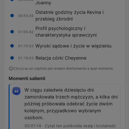
Joanny
Ostatnie godziny życia Kevina i
00:55:35
przebieg zbrodni
Profil psychologiczny i
01:05:42
charakterystyka sprawczyni
Wyroki sądowe i życie w więzieniu
01:10:53
Relacja córki Cheyenne
01:18:03
Clicca su un capitolo per andare direttamente a quel momento
Momenti salienti
W ciągu zaledwie dziesięciu dni
zamordowała trzech mężczyzn, a kilka dni
później próbowała odebrać życie dwóm
kolejnym, przypadkowo wybranym
osobom.
00:01:14 · Cytat ten podkreśla skalę i brutalność