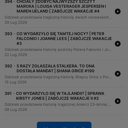
-
394
CHCIAŁY ZDOBYĆ NAJWYŻSZY SZCZYT
MAROKA | LOUISA VESTERAGER JESPERSEN I
MAREN UELAND | ZABÓJCZE WAKACJE #4
Odcinek przedstawia tragiczną historię dwóch norweskich turystek, Luisy i Maren, które zostały zamordowane podczas wyprawy w góry Atlas w Maroku. Śledztwo ujawniło brutalny atak o podłożu ideologicznym, zaplanowany przez zradykalizowaną grupę jako odwet za wydarzenia w Syrii. Materiał szczegółowo opisuje proces identyfikacji sprawców, przebieg rozprawy sądowej oraz wyroki śmierci wydane na napastników. Przedstawiono również losy rodzin ofiar, które mierzą się ze stratą, oraz działania podejmowane w celu przeciwdziałania radykalizacji.
29 Lug 2026
-
393
CO WYDARZYŁO SIĘ TAMTEJ NOCY? | PETER
FALCONIO I JOANNE LEES | ZABÓJCZE WAKACJE
#3
Odcinek przedstawia historię podróży Petera Falconio i Joanne Lees przez Australię, która zakończyła się brutalnym atakiem na Stuart Highway. Podczas próby pomocy przy rzekomej awarii, napastnik porwał Joanne i porzucił ją w buszu, podczas gdy Peter zaginął bez śladu. Śledztwo skupiało się początkowo na analizie zachowania Joanne, co prowadziło do spekulacji i podejrzeń wobec ofiary. Mimo kluczowych dowodów DNA, proces przeciwko Bradleyowi Murdochowi opierał się na trudnej analizie materiału genetycznego. Choć Murdoch został skazany na dożywocie, nigdy nie ujawnił miejsca ukrycia ciała Petera.
22 Lug 2026
-
392
5 RAZY ZGŁASZAŁA STALKERA. TO ONA
DOSTAŁA MANDAT | SHANA GRICE #190
Odcinek przedstawia tragiczną historię Shayny Grice z Portslade, która stała się ofiarą uporczywego nękania przez Michaela Lane'a. Mimo wielokrotnych zgłoszeń na policję i dowodów w postaci nagrań, system zawiódł – Shaina zamiast ochrony otrzymała mandat za rzekome marnowanie czasu funkcjonariuszy, co pozwoliło sprawcy na eskalację przemocy i brutalne morderstwo kobiety w jej własnym domu. Analizujemy proces sądowy Michaela, który został skazany za zabójstwo, oraz błędy policji w reagowaniu na zagrożenie. Przedstawiono również historię innych ofiar sprawcy oraz tragiczne skutki braku odpowiedniej ocena ryzyka przez służby.
15 Lug 2026
-
391
CO WYDARZYŁO SIĘ W TAJLANDII? | SPRAWA
KIRSTY JONES | ZABÓJCZE WAKACJE II #2
Odcinek przedstawia historię tragicznej śmierci 23-letniej Kirstie Jones w tajskim Chiang Mai w 2000 roku. Narracja opisuje życie ofiary, jej plany podróżnicze oraz chaos i błędy śledcze tajskiej policji, w tym brak zabezpieczenia miejsca zbrodni oraz trudności w znalezieniu patologa. Śledztwo obfitowało w nieprawidłowości, fałszywe zeznania pracowników pensjonatu oraz kontrowersyjne teorie śledczych, które podważały powagę morderstwa. Mimo odkrycia śladów DNA wskazujących na mężczyznę z Azji Południowo-Wschodniej, sprawa ostatecznie uległa przedawnieniu w 2020 roku, pozostawiając mordercę nieuchwytnym.
08 Lug 2026