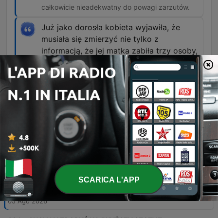
całkowicie nieadekwatny do powagi zarzutów.
Już jako dorosła kobieta wyjawiła, że
musiała się zmierzyć nie tylko z
informacją, że jej matka zabiła trzy osoby,
ale również ze strachem, że sama może
kiedyś stać się taka jak ona.
01:18:03 · Autorka przybliża wewnętrzną walkę
córki Joanny z lękiem przed dziedziczeniem
skłonności do przemocy.
Episodi
-
395
NAJGROŹNIEJSZA KOBIETA W WIELKIEJ
SCARICA L'APP
BRYTANII? | JOANNA DENNEHY #191
Odcinek przedstawia mroczną historię Joanny Dennehy, która wraz ze wspólnikiem Garym Richardsem dokonała serii brutalnych morderstw. Śledztwo rozpoczęło się od odnalezienia ciała Kevina Lee w rowie melioracyjnym, co doprowadziło do odkrycia powiązań sprawców z kolejnymi ofiarami oraz dowodów na zbrodnię w mieszkaniu lokatora. Narracja przybliża przemianę Joanny z dobrze wychowanej dziewczynki w bezwzględną morderczynię, opisując jej manipulacje, procesy sądowe oraz tragiczne skutki jej działań dla bliskich, w tym dla jej własnej córki Cheyenne.
05 Ago 2026