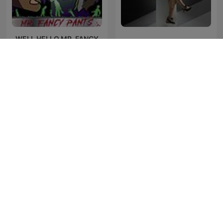
WELL HELLO MR. FANCY
Criminopatía
PANTS
Noches de Historia
Dateline NBC