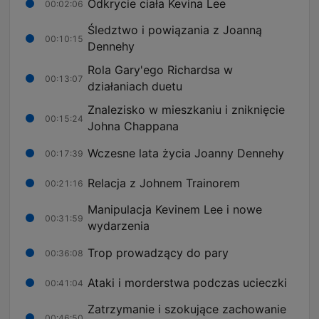
Odkrycie ciała Kevina Lee
00:02:06
Śledztwo i powiązania z Joanną
00:10:15
Dennehy
Rola Gary'ego Richardsa w
00:13:07
działaniach duetu
Znalezisko w mieszkaniu i zniknięcie
00:15:24
Johna Chappana
Wczesne lata życia Joanny Dennehy
00:17:39
Relacja z Johnem Trainorem
00:21:16
Manipulacja Kevinem Lee i nowe
00:31:59
wydarzenia
Trop prowadzący do pary
00:36:08
Ataki i morderstwa podczas ucieczki
00:41:04
Zatrzymanie i szokujące zachowanie
00:46:50