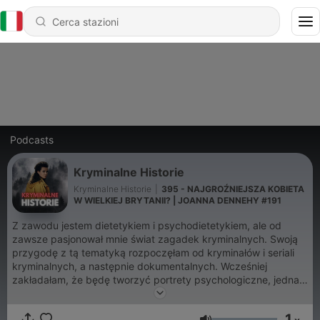
Podcasts
Kryminalne Historie
Kryminalne Historie
|
395 - NAJGROŹNIEJSZA KOBIETA
W WIELKIEJ BRYTANII? | JOANNA DENNEHY #191
Z zawodu jestem dietetykiem i psychodietetykiem, ale od
zawsze pasjonował mnie świat zagadek kryminalnych. Swoją
przygodę z tą tematyką rozpoczęłam od kryminałów i seriali
kryminalnych, a następnie dokumentalnych. Wcześniej
zakładałam, że będę tworzyć portrety psychologiczne, jednak
los zdecydował inaczej, choć, czy aby na pewno? ;) W odcinki
wkładam wiele pracy i serca, o czym możecie się przekonać
1