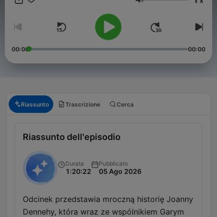
x
sami! Zapraszam do słuchania :)
Volume
00:00
00:00
Riassunto
Trascrizione
Cerca
Riassunto dell'episodio
Durata
Pubblicato
1:20:22
05 Ago 2026
Odcinek przedstawia mroczną historię Joanny
Dennehy, która wraz ze wspólnikiem Garym