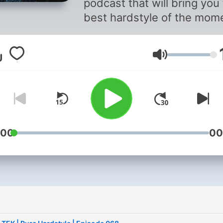
podcast that will bring you
best hardstyle of the mom
A podcast where it's all ab
the music. Selected, mixed
Volume
and presented by KELTEK.
KELTEK is the one of the m
influential hardstyle artists
the moment, known from h
such as Dark Sun, Through
The Night, One Tribe (Defq
:00
00
2019 anthem) and Kingdo
Comes.
i