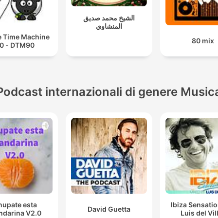
الشيخ محمد صديق
المنشاوي
 Time Machine
80 mix
0 - DTM90
Podcast internazionali di genere Music
hupate esta
Ibiza Sensati
David Guetta
darina V2.0
Luis del Vil