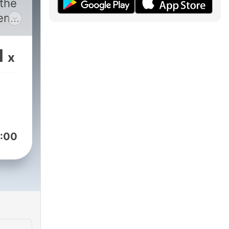
 the
ent.
out
1
x
ost
 of
its
on.1
:00
m