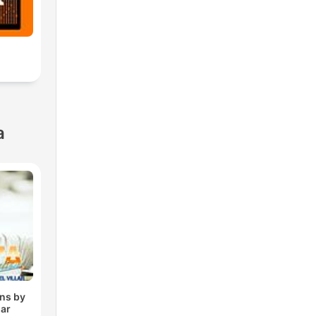
a
ons by
lar