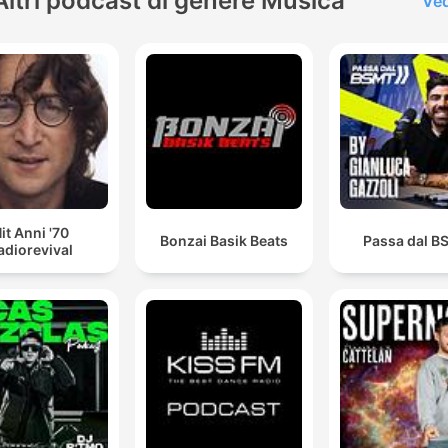
Altri podcast di genere Musica
Ved
it Anni '70
Bonzai Basik Beats
Passa dal 
adiorevival