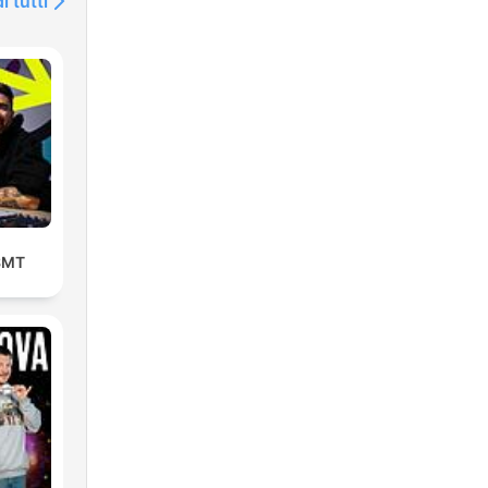
i tutti
BSMT