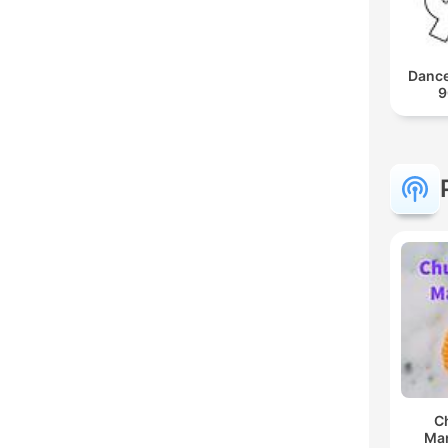
Dance
9
C
Man