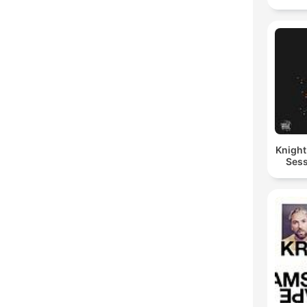
Knigh
Sess