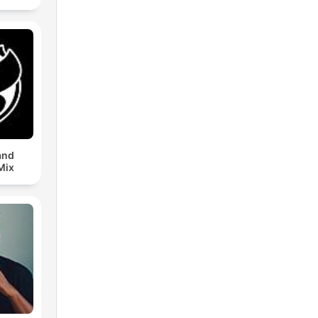
and
Mix