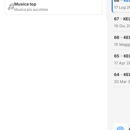
-
68
KEL
Musica top
17 Lug 
Musica più ascoltata
-
67
KEL
19 Giu 2
-
66
KEL
15 Magg
-
65
KEL
17 Apr 2
-
64
KEL
20 Mar 