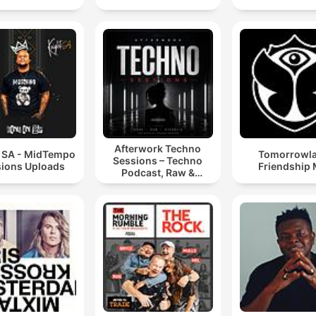
Afterwork Techno
t SA - MidTempo
Tomorrowl
Sessions – Techno
ions Uploads
Friendship 
Podcast, Raw &
Hypnotic Techno
Mixes