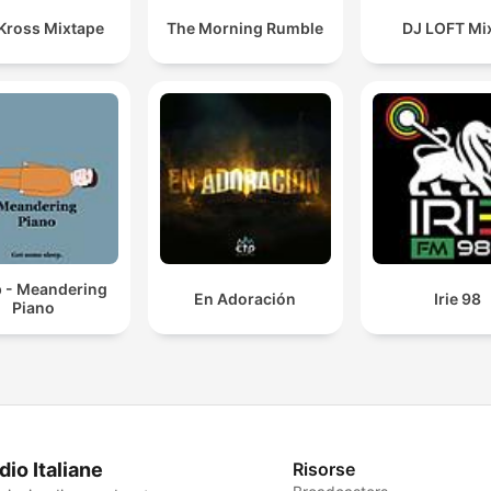
 Kross Mixtape
The Morning Rumble
DJ LOFT Mi
p - Meandering
En Adoración
Irie 98
Piano
dio Italiane
Risorse